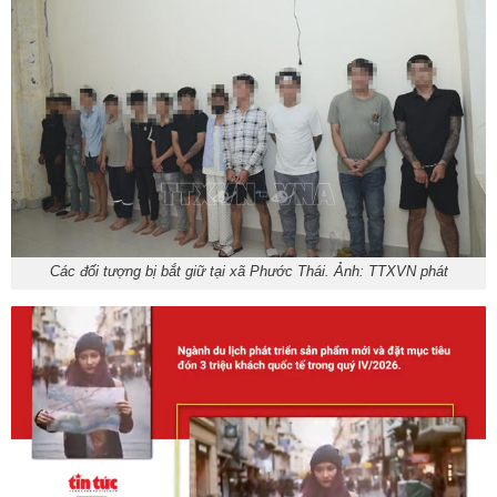
Các đối tượng bị bắt giữ tại xã Phước Thái. Ảnh: TTXVN phát