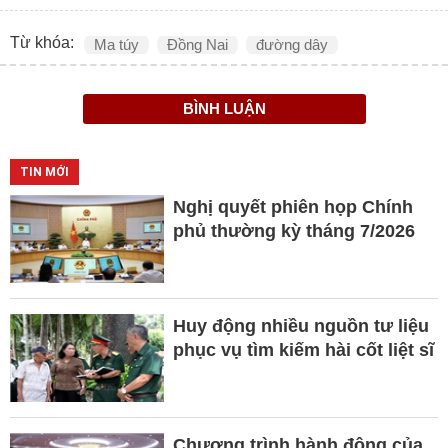
Từ khóa:
Ma túy
Đồng Nai
đường dây
BÌNH LUẬN
TIN MỚI
Nghị quyết phiên họp Chính
phủ thường kỳ tháng 7/2026
Huy động nhiều nguồn tư liệu
phục vụ tìm kiếm hài cốt liệt sĩ
Chương trình hành động của