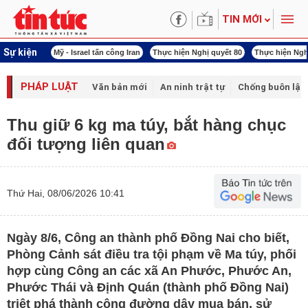
TIN MỚI
Sự kiện
 năng lượng
Mỹ - Israel tấn công Iran
Thực hiện Nghị quyết 80
Thực hiện Ngh
PHÁP LUẬT
Văn bản mới
An ninh trật tự
Chống buôn lậu 
Thu giữ 6 kg ma túy, bắt hàng chục
đối tượng liên quan
Thứ Hai, 08/06/2026 10:41
Ngày 8/6, Công an thành phố Đồng Nai cho biết,
Phòng Cảnh sát điều tra tội phạm về Ma túy, phối
hợp cùng Công an các xã An Phước, Phước An,
Phước Thái và Định Quán (thành phố Đồng Nai)
triệt phá thành công đường dây mua bán, sử