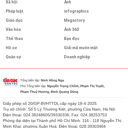
Xã hội
Ảnh
Pháp luật
infographics
Giáo dục
Megastory
Văn hóa
Ảnh 360
Thể thao
Bạn đọc
Hồ sơ
Giải mã muôn mặt
Quân sự
Doanh nghiệp
Tổng biên tập:
Ninh Hồng Nga
Phó Tổng biên tập:
Nguyễn Trọng Chính, Phạm Thị Tuyết,
Phạm Thuỳ Hương, Đinh Quang Dũng
Giấy phép số 20/GP-BVHTTDL cấp ngày 18-4-2025.
Trụ sở chính: Số 5 Lý Thường Kiệt, phường Cửa Nam, Hà Nội
Điện thoại: 024.38248605/39330336; Fax: 024.38253753
Phòng đại diện tại Thành phố Hồ Chí Minh: 116 - 118 Nguyễn Thị
Minh Khai, phường Xuân Hoà; Điện thoại: 028.39303464