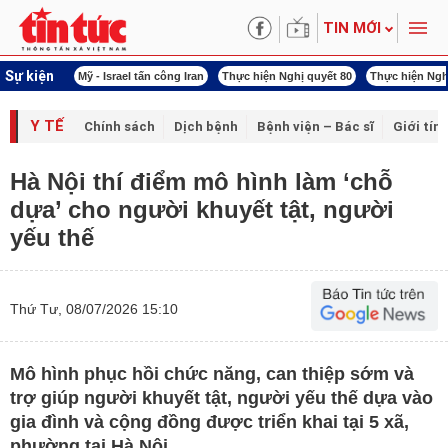
TIN MỚI
Sự kiện
 năng lượng
Mỹ - Israel tấn công Iran
Thực hiện Nghị quyết 80
Thực hiện Ngh
Y TẾ
Chính sách
Dịch bệnh
Bệnh viện – Bác sĩ
Giới tín
Hà Nội thí điểm mô hình làm ‘chỗ
dựa’ cho người khuyết tật, người
yếu thế
Thứ Tư, 08/07/2026 15:10
Mô hình phục hồi chức năng, can thiệp sớm và
trợ giúp người khuyết tật, người yếu thế dựa vào
gia đình và cộng đồng được triển khai tại 5 xã,
phường tại Hà Nội.