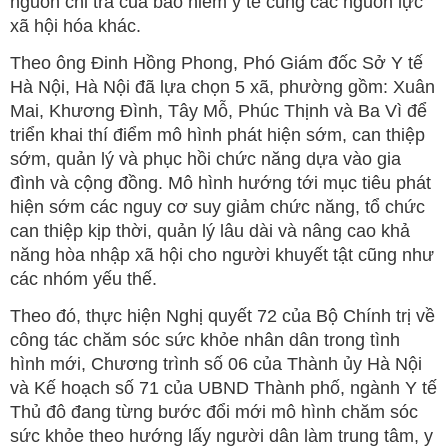
nguồn chi trả của bảo hiểm y tế cùng các nguồn lực
xã hội hóa khác.
Theo ông Đinh Hồng Phong, Phó Giám đốc Sở Y tế
Hà Nội, Hà Nội đã lựa chọn 5 xã, phường gồm: Xuân
Mai, Khương Đình, Tây Mỗ, Phúc Thịnh và Ba Vì để
triển khai thí điểm mô hình phát hiện sớm, can thiệp
sớm, quản lý và phục hồi chức năng dựa vào gia
đình và cộng đồng. Mô hình hướng tới mục tiêu phát
hiện sớm các nguy cơ suy giảm chức năng, tổ chức
can thiệp kịp thời, quản lý lâu dài và nâng cao khả
năng hòa nhập xã hội cho người khuyết tật cũng như
các nhóm yếu thế.
Theo đó, thực hiện Nghị quyết 72 của Bộ Chính trị về
công tác chăm sóc sức khỏe nhân dân trong tình
hình mới, Chương trình số 06 của Thành ủy Hà Nội
và Kế hoạch số 71 của UBND Thành phố, ngành Y tế
Thủ đô đang từng bước đổi mới mô hình chăm sóc
sức khỏe theo hướng lấy người dân làm trung tâm, y