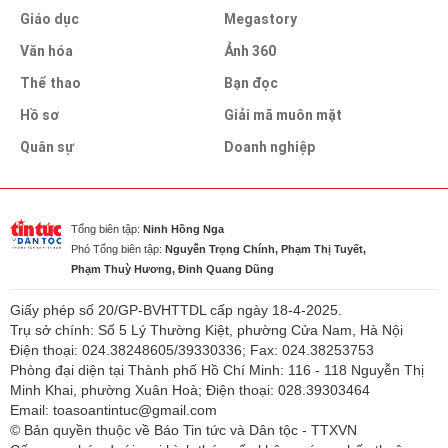
Giáo dục
Megastory
Văn hóa
Ảnh 360
Thể thao
Bạn đọc
Hồ sơ
Giải mã muôn mặt
Quân sự
Doanh nghiệp
Tổng biên tập:
Ninh Hồng Nga
Phó Tổng biên tập:
Nguyễn Trọng Chính, Phạm Thị Tuyết,
Phạm Thuỳ Hương, Đinh Quang Dũng
Giấy phép số 20/GP-BVHTTDL cấp ngày 18-4-2025.
Trụ sở chính: Số 5 Lý Thường Kiệt, phường Cửa Nam, Hà Nội
Điện thoại: 024.38248605/39330336; Fax: 024.38253753
Phòng đại diện tại Thành phố Hồ Chí Minh: 116 - 118 Nguyễn Thị
Minh Khai, phường Xuân Hoà; Điện thoại: 028.39303464
Email: toasoantintuc@gmail.com
© Bản quyền thuộc về Báo Tin tức và Dân tộc - TTXVN