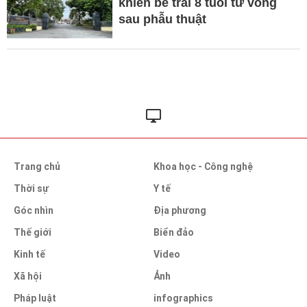
khiến bé trai 8 tuổi tử vong
sau phẫu thuật
Trang chủ
Khoa học - Công nghệ
Thời sự
Y tế
Góc nhìn
Địa phương
Thế giới
Biển đảo
Kinh tế
Video
Xã hội
Ảnh
Pháp luật
infographics