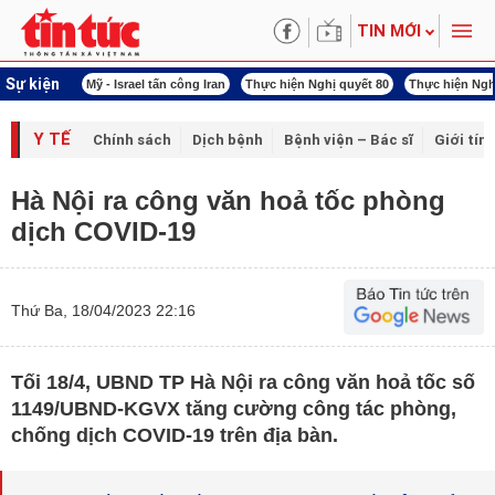
TIN MỚI
Sự kiện
 năng lượng
Mỹ - Israel tấn công Iran
Thực hiện Nghị quyết 80
Thực hiện Ngh
Y TẾ
Chính sách
Dịch bệnh
Bệnh viện – Bác sĩ
Giới tín
Hà Nội ra công văn hoả tốc phòng
dịch COVID-19
Thứ Ba, 18/04/2023 22:16
Tối 18/4, UBND TP Hà Nội ra công văn hoả tốc số
1149/UBND-KGVX tăng cường công tác phòng,
chống dịch COVID-19 trên địa bàn.