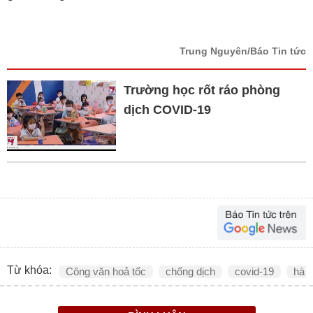
Trung Nguyên/Báo Tin tức
Trường học rốt ráo phòng
dịch COVID-19
Từ khóa:
Công văn hoả tốc
chống dịch
covid-19
hà n