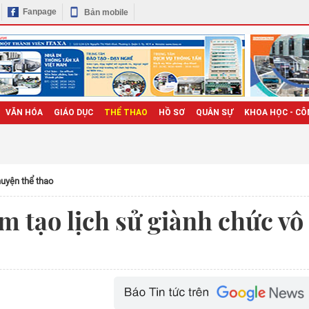
Fanpage
Bản mobile
VĂN HÓA
GIÁO DỤC
THỂ THAO
HỒ SƠ
QUÂN SỰ
KHOA HỌC - CÔ
uyện thể thao
m tạo lịch sử giành chức vô