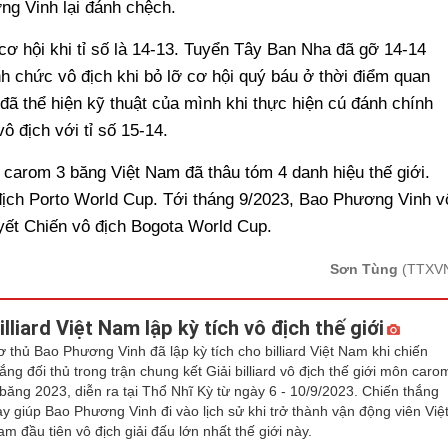
ng Vinh lại đánh chệch.
cơ hội khi tỉ số là 14-13. Tuyển Tây Ban Nha đã gỡ 14-14
h chức vô địch khi bỏ lỡ cơ hội quý báu ở thời điểm quan
đã thể hiện kỹ thuật của mình khi thực hiện cú đánh chính
ô địch với tỉ số 15-14.
d carom 3 băng Việt Nam đã thâu tóm 4 danh hiệu thế giới.
địch Porto World Cup. Tới tháng 9/2023, Bao Phương Vinh v
uyết Chiến vô địch Bogota World Cup.
Sơn Tùng
(TTXV
illiard Việt Nam lập kỳ tích vô địch thế giới
ơ thủ Bao Phương Vinh đã lập kỳ tích cho billiard Việt Nam khi chiến
ắng đối thủ trong trận chung kết Giải billiard vô địch thế giới môn caro
 băng 2023, diễn ra tại Thổ Nhĩ Kỳ từ ngày 6 - 10/9/2023. Chiến thắng
ày giúp Bao Phương Vinh đi vào lịch sử khi trở thành vận động viên Việ
m đầu tiên vô địch giải đấu lớn nhất thế giới này.