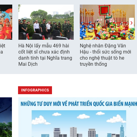
iệt
Hà Nội lấy mẫu 469 hài
Nghệ nhân Đặng Văn
ia
cốt liệt sĩ chưa xác định
Hậu - thổi sức sống mới
danh tính tại Nghĩa trang
cho nghệ thuật tò he
Mai Dịch
truyền thống
INFOGRAPHICS