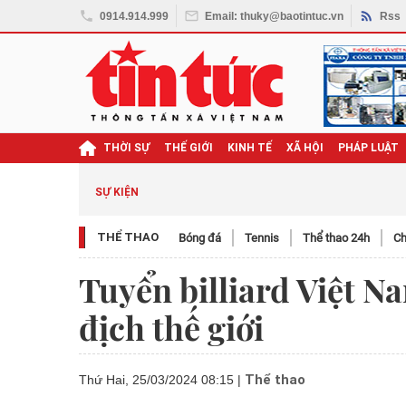
0914.914.999
Email: thuky@baotintuc.vn
Rss
THỜI SỰ
THẾ GIỚI
KINH TẾ
XÃ HỘI
PHÁP LUẬT
SỰ KIỆN
THỂ THAO
Bóng đá
Tennis
Thể thao 24h
Ch
Tuyển billiard Việt Na
địch thế giới
Thể thao
Thứ Hai, 25/03/2024 08:15
|