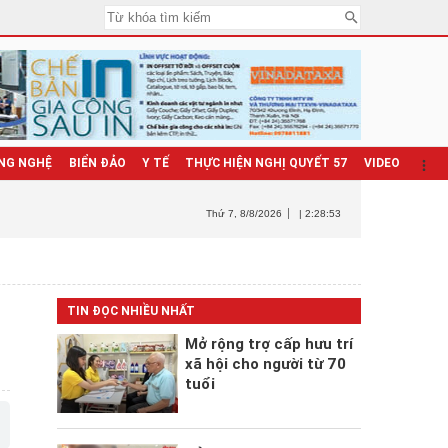
NG NGHỆ
BIỂN ĐẢO
Y TẾ
THỰC HIỆN NGHỊ QUYẾT 57
VIDEO
Thứ 7
, 8/8/2026
| 2:28:54
TIN ĐỌC NHIỀU NHẤT
Mở rộng trợ cấp hưu trí
xã hội cho người từ 70
tuổi