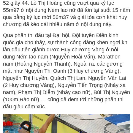
52 giây 44. Lò Thị Hoàng cũng vượt qua kỷ lục
55m97 ở nội dung Ném lao nữ đã tồn tại suốt 15 năm
qua bằng kỷ lục mới 56m37 và giải tỏa cơn khát huy
chương đã kéo dài nhiều năm ở nội dung này.
Qua phần thi đấu tại Đại hội, Đội tuyển Điền kinh
quốc gia cho thấy, sự thành công đáng khen ngợi khi
lần đầu tiên giành được Huy chương Vàng ở nội
dung Ném lao nam (Nguyễn Hoài Văn), Marathon
nam (Hoàng Nguyên Thanh). Ngoài ra, các gương
mặt như Nguyễn Thị Oanh (3 Huy chương Vàng),
Nguyễn Thị Huyền, Quách Thị Lan, Nguyễn Văn Lai
(2 Huy chương Vàng), Nguyễn Tiến Trọng (Nhảy xa
nam), Phạm Thị Diễm (Nhảy cao nữ), Bùi Thị Nguyên
(100m Rào nữ)…. cũng đã đem tới những phần thi
đấu giàu cảm xúc.