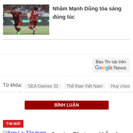
Nhâm Mạnh Dũng tỏa sáng
đúng lúc
Từ khóa:
SEA Games 31
Thể thao Việt Nam
Huy chươn
BÌNH LUẬN
TIN MỚI