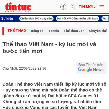
TIN MỚI
Sự kiện
í cách mạng
Chiến dịch 500 ngày đêm
Đại hội XIV Công đoàn Việt Nam
World
THỂ THAO
Bóng đá
Tennis
Thể thao 24h
Chuyện thể 
Thể thao Việt Nam - kỷ lục mới và
bước tiến mới
Chủ Nhật, 22/05/2022 22:36
Đoàn Thể thao Việt Nam thiết lập kỷ lục mới về số
Huy chương Vàng mà một Đoàn thể thao có thể
giành được ở một kỳ Đại hội ở SEA Games 31.
Không chỉ ấn tượng về số lượng, rất nhiều tấm
Huy chương Vàng mà các tuyển thủ Việt Nam