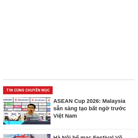
TIN CÙNG CHUYÊN MỤC
ASEAN Cup 2026: Malaysia
sẵn sàng tạo bất ngờ trước
Việt Nam
Hà Nội bế mạc Festival Võ