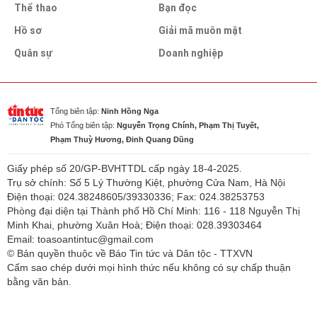
Thể thao
Bạn đọc
Hồ sơ
Giải mã muôn mặt
Quân sự
Doanh nghiệp
Tổng biên tập:
Ninh Hồng Nga
Phó Tổng biên tập:
Nguyễn Trọng Chính, Phạm Thị Tuyết,
Phạm Thuỳ Hương, Đinh Quang Dũng
Giấy phép số 20/GP-BVHTTDL cấp ngày 18-4-2025.
Trụ sở chính: Số 5 Lý Thường Kiệt, phường Cửa Nam, Hà Nội
Điện thoại: 024.38248605/39330336; Fax: 024.38253753
Phòng đại diện tại Thành phố Hồ Chí Minh: 116 - 118 Nguyễn Thị
Minh Khai, phường Xuân Hoà; Điện thoại: 028.39303464
Email: toasoantintuc@gmail.com
© Bản quyền thuộc về Báo Tin tức và Dân tộc - TTXVN
Cấm sao chép dưới mọi hình thức nếu không có sự chấp thuận
bằng văn bản.