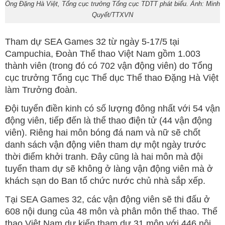
Ông Đặng Hà Việt, Tổng cục trưởng Tổng cục TDTT phát biểu. Ảnh: Minh
Quyết/TTXVN
Tham dự SEA Games 32 từ ngày 5-17/5 tại
Campuchia, Đoàn Thể thao Việt Nam gồm 1.003
thành viên (trong đó có 702 vận động viên) do Tổng
cục trưởng Tổng cục Thể dục Thể thao Đặng Hà Việt
làm Trưởng đoàn.
Đội tuyển điền kinh có số lượng đông nhất với 54 vận
động viên, tiếp đến là thể thao điện tử (44 vận động
viên). Riêng hai môn bóng đá nam và nữ sẽ chốt
danh sách vận động viên tham dự một ngày trước
thời điểm khởi tranh. Đây cũng là hai môn mà đội
tuyển tham dự sẽ không ở làng vận động viên mà ở
khách sạn do Ban tổ chức nước chủ nhà sắp xếp.
Tại SEA Games 32, các vận động viên sẽ thi đấu ở
608 nội dung của 48 môn và phân môn thể thao. Thể
thao Việt Nam dự kiến tham dự 31 môn với 446 nội