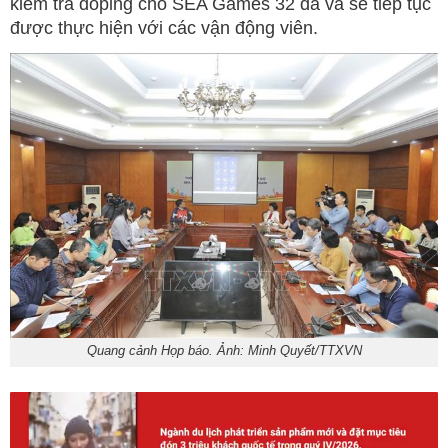
kiểm tra doping cho SEA Games 32 đã và sẽ tiếp tục
được thực hiện với các vận động viên.
Quang cảnh Họp báo. Ảnh: Minh Quyết/TTXVN