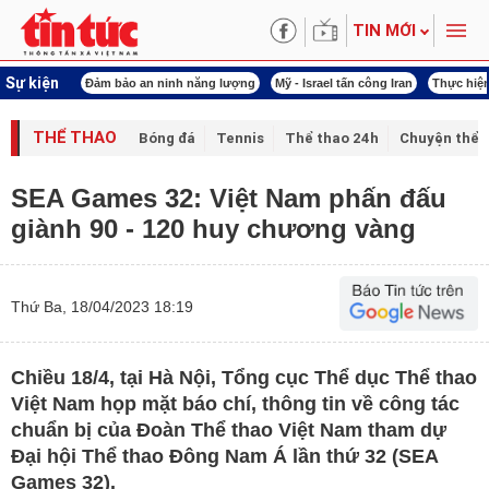
TIN MỚI
Sự kiện
 năng lượng
Mỹ - Israel tấn công Iran
Thực hiện Nghị quyết 80
Thực hiện Ngh
THỂ THAO
Bóng đá
Tennis
Thể thao 24h
Chuyện thể 
SEA Games 32: Việt Nam phấn đấu
giành 90 - 120 huy chương vàng
Thứ Ba, 18/04/2023 18:19
Chiều 18/4, tại Hà Nội, Tổng cục Thể dục Thể thao
Việt Nam họp mặt báo chí, thông tin về công tác
chuẩn bị của Đoàn Thể thao Việt Nam tham dự
Đại hội Thể thao Đông Nam Á lần thứ 32 (SEA
Games 32).