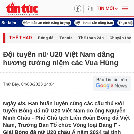
TIN MỚI
Sự kiện
ội khóa XVI
Đảm bảo an ninh năng lượng
Mỹ - Israel tấn công Iran
Thực hiện
THỂ THAO
Bóng đá
Tennis
Thể thao 24h
Chuyện thể 
Đội tuyển nữ U20 Việt Nam dâng
hương tưởng niệm các Vua Hùng
Thứ Bảy, 04/03/2023 14:04
Ngày 4/3, Ban huấn luyện cùng các cầu thủ Đội
tuyển Bóng đá nữ U20 Việt Nam do ông Nguyễn
Minh Châu - Phó Chủ tịch Liên đoàn Bóng đá Việt
Nam, Trưởng Ban Tổ chức Vòng loại Bảng F -
Giải Bóng đá nữ U20 châu Á năm 2024 tại tỉnh