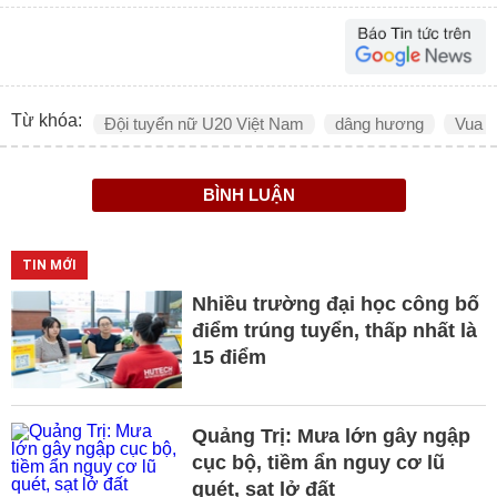
Từ khóa:
Đội tuyển nữ U20 Việt Nam
dâng hương
Vua 
BÌNH LUẬN
TIN MỚI
Nhiều trường đại học công bố
điểm trúng tuyển, thấp nhất là
15 điểm
Quảng Trị: Mưa lớn gây ngập
cục bộ, tiềm ẩn nguy cơ lũ
quét, sạt lở đất