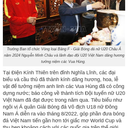
Trưởng Ban tổ chức Vòng loại Bảng F - Giải Bóng đá nữ U20 Châu Á
năm 2024 Nguyễn Minh Châu và lãnh đạo đội U20 Việt Nam dâng hương
tưởng niệm các Vua Hùng.
Tại Điện Kính Thiên trên đỉnh Nghĩa Lĩnh, các đại
biểu và cầu thủ đã thành kính dâng hương, hoa, lễ
vật để tưởng niệm anh linh các Vua Hùng đã có công
dựng nước; báo công về thành tích Đội tuyển nữ U20
Việt Nam đã đạt được trong năm qua. Tiêu biểu như
ngôi vị Á quân Giải Bóng đá Vô địch U18 nữ Đông
Nam Á diễn ra vào tháng 8/2022, góp phần đưa bóng
đá Việt Nam tiến gần hơn tới giấc mơ World Cup và
thu hẹp khoảng cách với các quốc gia trên thế giới.