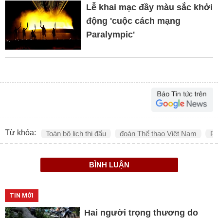
Lễ khai mạc đầy màu sắc khởi
động 'cuộc cách mạng
Paralympic'
Từ khóa:
Toàn bộ lịch thi đấu
đoàn Thể thao Việt Nam
Pa
BÌNH LUẬN
TIN MỚI
Hai người trọng thương do