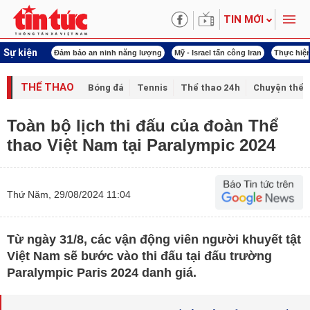
TIN MỚI
Sự kiện
ội khóa XVI
Đảm bảo an ninh năng lượng
Mỹ - Israel tấn công Iran
Thực hiện
THỂ THAO
Bóng đá
Tennis
Thể thao 24h
Chuyện thể 
Toàn bộ lịch thi đấu của đoàn Thể
thao Việt Nam tại Paralympic 2024
Thứ Năm, 29/08/2024 11:04
Từ ngày 31/8, các vận động viên người khuyết tật
Việt Nam sẽ bước vào thi đấu tại đấu trường
Paralympic Paris 2024 danh giá.