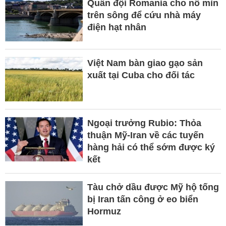
Quân đội Romania cho nổ mìn
trên sông để cứu nhà máy
điện hạt nhân
Việt Nam bàn giao gạo sản
xuất tại Cuba cho đối tác
Ngoại trưởng Rubio: Thỏa
thuận Mỹ-Iran về các tuyến
hàng hải có thể sớm được ký
kết
Tàu chở dầu được Mỹ hộ tống
bị Iran tấn công ở eo biển
Hormuz