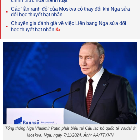
chính thức hoá thành luật
Các ‘lằn ranh đỏ’ của Moskva có thay đổi khi Nga sửa
đổi học thuyết hạt nhân
Chuyên gia đánh giá về việc Liên bang Nga sửa đổi
học thuyết hạt nhân
Tổng thống Nga Vladimir Putin phát biểu tại Câu lạc bộ quốc tế Valdai ở
Moskva, Nga, ngày 7/11/2024. Ảnh: AA/TTXVN