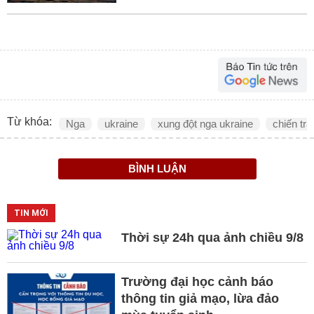
Từ khóa:
Nga
ukraine
xung đột nga ukraine
chiến tra
BÌNH LUẬN
TIN MỚI
Thời sự 24h qua ảnh chiều 9/8
Trường đại học cảnh báo
thông tin giả mạo, lừa đảo