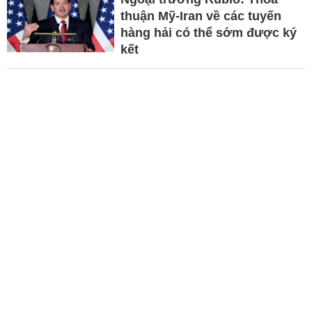
thuận Mỹ-Iran về các tuyến
hàng hải có thể sớm được ký
kết