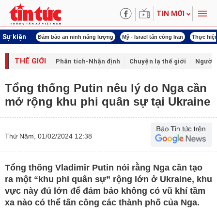
TIN MỚI
Sự kiện
ội khóa XVI
Đảm bảo an ninh năng lượng
Mỹ - Israel tấn công Iran
Thực hiện
THẾ GIỚI
Phân tích-Nhận định
Chuyện lạ thế giới
Người 
Tổng thống Putin nêu lý do Nga cần
mở rộng khu phi quân sự tại Ukraine
Thứ Năm, 01/02/2024 12:38
Tổng thống Vladimir Putin nói rằng Nga cần tạo
ra một “khu phi quân sự” rộng lớn ở Ukraine, khu
vực này đủ lớn để đảm bảo không có vũ khí tầm
xa nào có thể tấn công các thành phố của Nga.