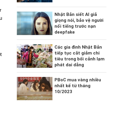
ư
Nhật Bản siết AI giả
u
giọng nói, bảo vệ người
nổi tiếng trước nạn
deepfake
Các gia đình Nhật Bản
tiếp tục cắt giảm chi
t
tiêu trong bối cảnh lạm
phát dai dẳng
PBoC mua vàng nhiều
nhất kể từ tháng
10/2023