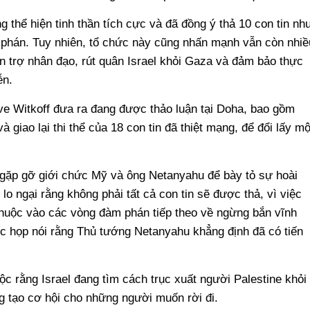
 thể hiện tinh thần tích cực và đã đồng ý thả 10 con tin nh
 phán. Tuy nhiên, tổ chức này cũng nhấn mạnh vẫn còn nhiề
n trợ nhân đạo, rút quân Israel khỏi Gaza và đảm bảo thực
ễn.
ve Witkoff đưa ra đang được thảo luận tại Doha, bao gồm
 giao lại thi thể của 18 con tin đã thiệt mạng, để đổi lấy mộ
n gặp gỡ giới chức Mỹ và ông Netanyahu để bày tỏ sự hoài
 lo ngại rằng không phải tất cả con tin sẽ được thả, vì việc
 thuộc vào các vòng đàm phán tiếp theo về ngừng bắn vĩnh
ộc họp nói rằng Thủ tướng Netanyahu khẳng định đã có tiến
c rằng Israel đang tìm cách trục xuất người Palestine khỏi
g tạo cơ hội cho những người muốn rời đi.