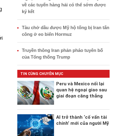
về các tuyến hàng hải có thể sớm được
g
ký kết
Tàu chở dầu được Mỹ hộ tống bị Iran tấn
công ở eo biển Hormuz
ới
Truyền thông Iran phản pháo tuyên bố
của Tổng thống Trump
TIN CÙNG CHUYÊN MỤC
Peru và Mexico nối lại
quan hệ ngoại giao sau
giai đoạn căng thẳng
AI trở thành ‘cố vấn tài
chính’ mới của người Mỹ