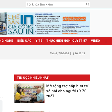
NG NGHỆ
BIỂN ĐẢO
Y TẾ
THỰC HIỆN NGHỊ QUYẾT 57
VIDEO
Thứ 6
, 7/8/2026
| 16:22:22
TIN ĐỌC NHIỀU NHẤT
Mở rộng trợ cấp hưu trí
xã hội cho người từ 70
tuổi