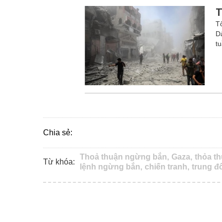
T
T
D
t
Chia sẻ:
Thoả thuận ngừng bắn,
Gaza,
thỏa t
Từ khóa:
lệnh ngừng bắn,
chiến tranh,
trung đ