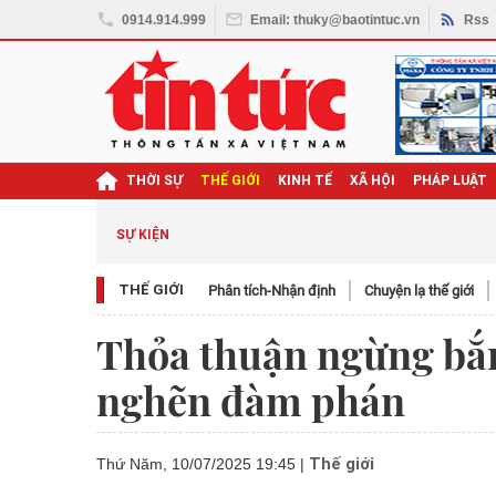
0914.914.999
Email: thuky@baotintuc.vn
Rss
THỜI SỰ
THẾ GIỚI
KINH TẾ
XÃ HỘI
PHÁP LUẬT
SỰ KIỆN
THẾ GIỚI
Phân tích-Nhận định
Chuyện lạ thế giới
Thỏa thuận ngừng bắn
nghẽn đàm phán
Thế giới
Thứ Năm, 10/07/2025 19:45
|