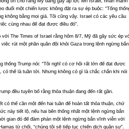
ng tin cho rằng Mỹ đang gây áp lực lên Israel, nhấn mạnh
o đuổi một chiến lược không đặt ra sự ép buộc: “Tổng thốn
 không bằng mọi giá. Tôi cũng vậy. Israel có các yêu cầu
việc cùng nhau để đạt được điều đó”.
ộ với The Times of Israel rằng hôm 8/7, Mỹ đã gây sức ép v
ề việc rút một phần quân đội khỏi Gaza trong lệnh ngừng bắn
g thống Trump nói: “Tôi nghĩ có cơ hội rất lớn để đạt được
 có thể là tuần tới. Nhưng không có gì là chắc chắn khi nói
 Trump đều tuyên bố rằng thỏa thuận đang đến rất gần.
t có thể cần một đến hai tuần để hoàn tất thỏa thuận, chứ
ức này tiết lộ, nếu hai bên thống nhất một lệnh ngừng bắn
thời gian đó để đàm phán một lệnh ngừng bắn vĩnh viễn với
Hamas từ chối, “chúng tôi sẽ tiếp tục chiến dịch quân sự”.