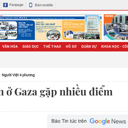
Fanpage
Bản mobile
VĂN HÓA
GIÁO DỤC
THỂ THAO
HỒ SƠ
QUÂN SỰ
KHOA HỌC - CÔ
Người Việt 4 phương
 ở Gaza gặp nhiều điểm