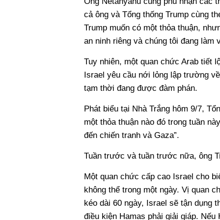
Ông Netanyahu cũng phủ nhận các thô
cả ông và Tổng thống Trump cùng the
Trump muốn có một thỏa thuận, nhưng
an ninh riêng và chúng tôi đang làm 
Tuy nhiên, một quan chức Arab tiết l
Israel yêu cầu nới lỏng lập trường v
tạm thời đang được đàm phán.
Phát biểu tại Nhà Trắng hôm 9/7, Tổn
một thỏa thuận nào đó trong tuần này,
đến chiến tranh và Gaza”.
Tuần trước và tuần trước nữa, ông
Một quan chức cấp cao Israel cho biế
không thể trong một ngày. Vị quan ch
kéo dài 60 ngày, Israel sẽ tận dụng 
điều kiện Hamas phải giải giáp. Nếu 