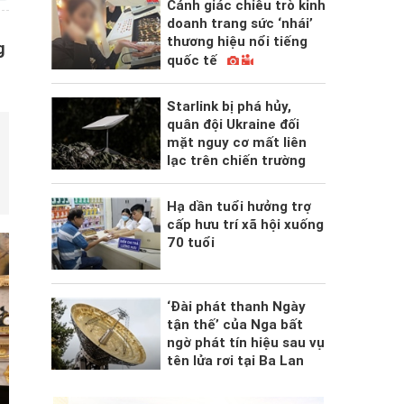
Cảnh giác chiêu trò kinh
doanh trang sức ‘nhái’
thương hiệu nổi tiếng
g
quốc tế
Starlink bị phá hủy,
quân đội Ukraine đối
mặt nguy cơ mất liên
lạc trên chiến trường
Hạ dần tuổi hưởng trợ
cấp hưu trí xã hội xuống
70 tuổi
‘Đài phát thanh Ngày
tận thế’ của Nga bất
ngờ phát tín hiệu sau vụ
tên lửa rơi tại Ba Lan