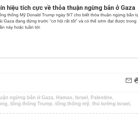
ín hiệu tích cực về thỏa thuận ngừng bắn ở Gaza
ổng thống Mỹ Donald Trump ngày 9/7 cho biết thỏa thuận ngừng bắn tạ
ải Gaza đang đứng trước “cơ hội rất tốt” và có thể sớm đạt được trong
uần này hoặc tuần tới.
huận ngừng bắn ở Gaza,
Hamas,
Israel,
Palestine,
ông,
tổng thống Trump,
tổng thống mỹ,
thủ tướng Israel,