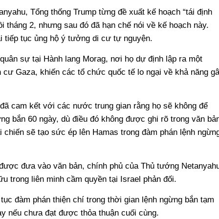
anyahu, Tổng thống Trump từng đề xuất kế hoạch “tái định
ồi tháng 2, nhưng sau đó đã hạn chế nói về kế hoạch này.
i tiếp tục ủng hộ ý tưởng di cư tự nguyện.
n quân sự tại Hành lang Morag, nơi họ dự định lập ra một
 cư Gaza, khiến các tổ chức quốc tế lo ngại về khả năng g
 đã cam kết với các nước trung gian rằng họ sẽ không để
gừng bắn 60 ngày, dù điều đó không được ghi rõ trong văn bản
ái chiến sẽ tạo sức ép lên Hamas trong đàm phán lệnh ngừn
 được đưa vào văn bản, chính phủ của Thủ tướng Netanyah
ữu trong liên minh cầm quyền tại Israel phản đối.
p tục đàm phán thiện chí trong thời gian lệnh ngừng bắn tạm
gày nếu chưa đạt được thỏa thuận cuối cùng.