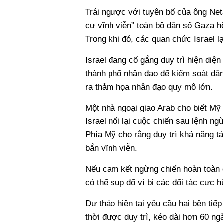
Trái ngược với tuyên bố của ông Net
cư vĩnh viễn” toàn bộ dân số Gaza h
Trong khi đó, các quan chức Israel lạ
Israel đang cố gắng duy trì hiện diệ
thành phố nhân đạo để kiểm soát dân
ra thảm họa nhân đạo quy mô lớn.
Một nhà ngoại giao Arab cho biết Mỹ
Israel nối lại cuộc chiến sau lệnh n
Phía Mỹ cho rằng duy trì khả năng t
bắn vĩnh viễn.
Nếu cam kết ngừng chiến hoàn toàn
có thể sụp đổ vì bị các đối tác cực h
Dự thảo hiện tại yêu cầu hai bên tiế
thời được duy trì, kéo dài hơn 60 n