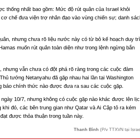
c thống nhất bao gồm: Mức độ rút quân của Israel khỏi
 cơ chế đưa viện trợ nhân đạo vào vùng chiến sự; danh sác
 quân, nhưng chưa rõ liệu nước này có từ bỏ kế hoạch duy tr
Hamas muốn rút quân toàn diện như trong lệnh ngừng bắn
an, nhưng vẫn chưa có đột phá rõ ràng trong các cuộc đàm
Thủ tướng Netanyahu đã gặp nhau hai lần tại Washington
g báo chính thức nào được đưa ra sau các cuộc gặp.
ứ ngày 10/7, nhưng không có cuộc gặp nào khác được lên lịc
 khi đó, các bên trung gian như Qatar và Ai Cập tỏ ra kém
đạt được thỏa thuận trong tuần này.
Thanh Bình
(P/v TTXVN tại Israe