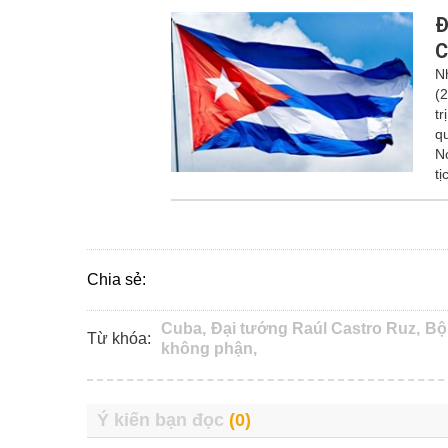
Đ
C
N
(
t
q
N
t
Chia sẻ:
Cuba,
Đại tướng Raúl Castro Ruz,
Bộ
Từ khóa:
không phận,