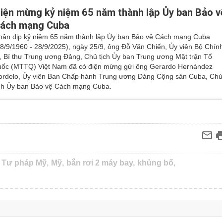
iện mừng kỷ niệm 65 năm thành lập Ủy ban Bảo v
ách mạng Cuba
hân dịp kỷ niệm 65 năm thành lập Ủy ban Bảo vệ Cách mạng Cuba
28/9/1960 - 28/9/2025), ngày 25/9, ông Đỗ Văn Chiến, Ủy viên Bộ Chín
rị, Bí thư Trung ương Đảng, Chủ tịch Ủy ban Trung ương Mặt trận Tổ
uốc (MTTQ) Việt Nam đã có điện mừng gửi ông Gerardo Hernández
ordelo, Ủy viên Ban Chấp hành Trung ương Đảng Cộng sản Cuba, Ch
ịch Ủy ban Bảo vệ Cách mạng Cuba.
 Tư pháp Mỹ,
Mỹ,
bắn rơi 2 máy bay,
khủng bố,