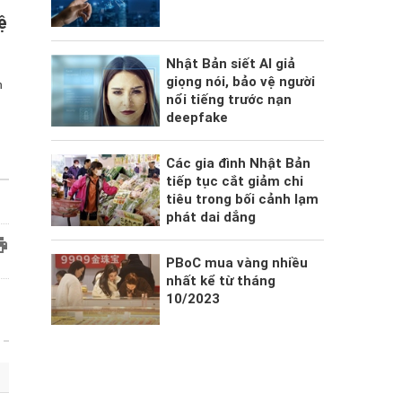
ệ
Nhật Bản siết AI giả
giọng nói, bảo vệ người
h
nổi tiếng trước nạn
deepfake
ủ
Các gia đình Nhật Bản
tiếp tục cắt giảm chi
tiêu trong bối cảnh lạm
phát dai dẳng
PBoC mua vàng nhiều
nhất kể từ tháng
10/2023