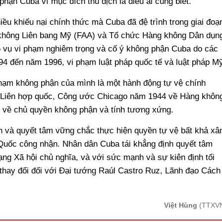
hận Cuba vì mục đích thù địch là điều ai cũng biết.
ều khiếu nại chính thức mà Cuba đã đệ trình trong giai đoạ
 không Liên bang Mỹ (FAA) và Tổ chức Hàng không Dân dụn
5 vụ vi phạm nghiêm trọng và cố ý không phận Cuba do các
994 đến năm 1996, vi phạm luật pháp quốc tế và luật pháp Mỹ
phạm không phận của mình là một hành động tự vệ chính
 Liên hợp quốc, Công ước Chicago năm 1944 về Hàng khôn
 về chủ quyền không phận và tính tương xứng.
h và quyết tâm vững chắc thực hiện quyền tự vệ bất khả x
uốc công nhận. Nhân dân Cuba tái khẳng định quyết tâm
ng Xã hội chủ nghĩa, và với sức mạnh và sự kiên định tối
 thay đổi đối với Đại tướng Raúl Castro Ruz, Lãnh đạo Cách
Việt Hùng
(TTXV