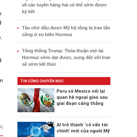
về các tuyến hàng hải có thể sớm được
ký kết
n
g
Tàu chở dầu được Mỹ hộ tống bị Iran tấn
công ở eo biển Hormuz
.
Tổng thống Trump: Thỏa thuận mở lại
Hormuz sớm đạt được, xung đột với Iran
g
sẽ sớm kết thúc
âm
TIN CÙNG CHUYÊN MỤC
Peru và Mexico nối lại
quan hệ ngoại giao sau
giai đoạn căng thẳng
AI trở thành ‘cố vấn tài
N)
chính’ mới của người Mỹ