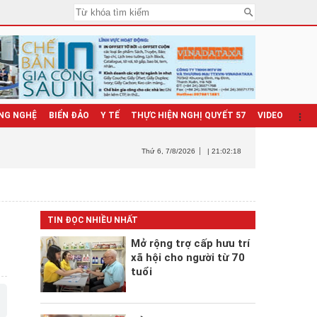
NG NGHỆ
BIỂN ĐẢO
Y TẾ
THỰC HIỆN NGHỊ QUYẾT 57
VIDEO
Thứ 6
, 7/8/2026
| 21:02:19
TIN ĐỌC NHIỀU NHẤT
Mở rộng trợ cấp hưu trí
xã hội cho người từ 70
tuổi