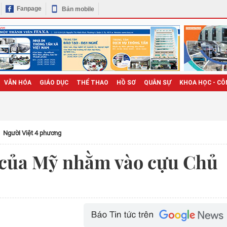
Fanpage
Bản mobile
VĂN HÓA
GIÁO DỤC
THỂ THAO
HỒ SƠ
QUÂN SỰ
KHOA HỌC - CÔ
Người Việt 4 phương
 của Mỹ nhằm vào cựu Chủ