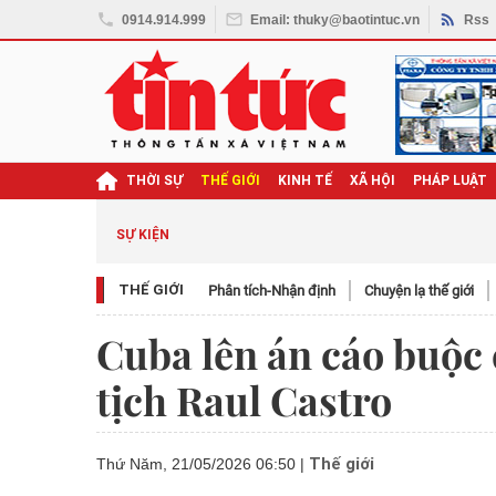
0914.914.999
Email: thuky@baotintuc.vn
Rss
THỜI SỰ
THẾ GIỚI
KINH TẾ
XÃ HỘI
PHÁP LUẬT
SỰ KIỆN
THẾ GIỚI
Phân tích-Nhận định
Chuyện lạ thế giới
Cuba lên án cáo buộc
tịch Raul Castro
Thế giới
Thứ Năm, 21/05/2026 06:50
|