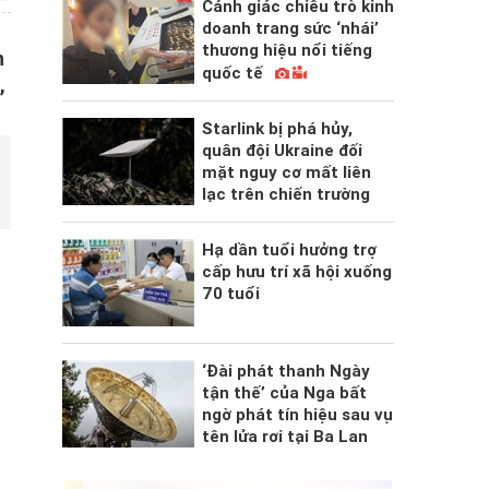
Cảnh giác chiêu trò kinh
doanh trang sức ‘nhái’
thương hiệu nổi tiếng
n
quốc tế
,
Starlink bị phá hủy,
quân đội Ukraine đối
mặt nguy cơ mất liên
lạc trên chiến trường
Hạ dần tuổi hưởng trợ
cấp hưu trí xã hội xuống
70 tuổi
‘Đài phát thanh Ngày
tận thế’ của Nga bất
ngờ phát tín hiệu sau vụ
tên lửa rơi tại Ba Lan