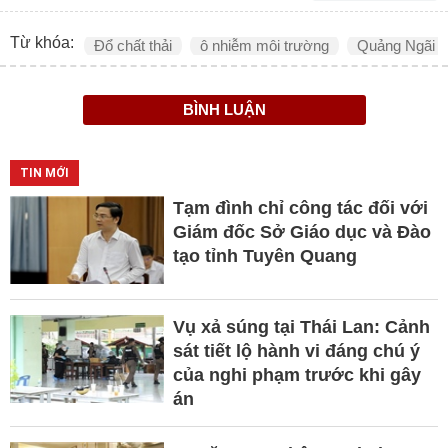
Từ khóa:
Đổ chất thải
ô nhiễm môi trường
Quảng Ngãi
BÌNH LUẬN
TIN MỚI
Tạm đình chỉ công tác đối với
Giám đốc Sở Giáo dục và Đào
tạo tỉnh Tuyên Quang
Vụ xả súng tại Thái Lan: Cảnh
sát tiết lộ hành vi đáng chú ý
của nghi phạm trước khi gây
án