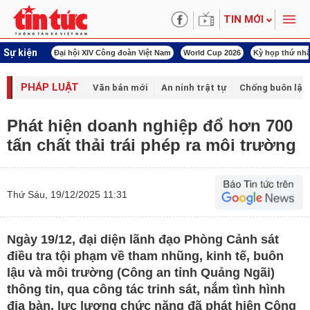
TIN MỚI
Sự kiện
ng đoàn Việt Nam
World Cup 2026
Kỳ họp thứ nhất Quốc hội khóa XVI
Đảm b
PHÁP LUẬT
Văn bản mới
An ninh trật tự
Chống buôn lậu 
Phát hiện doanh nghiệp đổ hơn 700
tấn chất thải trái phép ra môi trường
Thứ Sáu, 19/12/2025 11:31
Ngày 19/12, đại diện lãnh đạo Phòng Cảnh sát
điều tra tội phạm về tham nhũng, kinh tế, buôn
lậu và môi trường (Công an tỉnh Quảng Ngãi)
thông tin, qua công tác trinh sát, nắm tình hình
địa bàn, lực lượng chức năng đã phát hiện Công