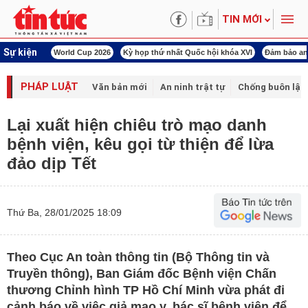
TIN MỚI
Sự kiện
àn Việt Nam
World Cup 2026
Kỳ họp thứ nhất Quốc hội khóa XVI
Đảm bảo an
PHÁP LUẬT
Văn bản mới
An ninh trật tự
Chống buôn lậu 
Lại xuất hiện chiêu trò mạo danh
bệnh viện, kêu gọi từ thiện để lừa
đảo dịp Tết
Thứ Ba, 28/01/2025 18:09
Theo Cục An toàn thông tin (Bộ Thông tin và
Truyền thông), Ban Giám đốc Bệnh viện Chấn
thương Chỉnh hình TP Hồ Chí Minh vừa phát đi
cảnh báo về việc giả mạo y, bác sĩ bệnh viện để