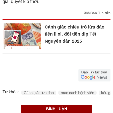
giải quyết kịp thời.
XM/Báo Tin tức
Cảnh giác chiêu trò lừa đảo
tiền lì xì, đổi tiền dịp Tết
Nguyên đán 2025
Từ khóa:
Cảnh giác lừa đảo
mạo danh bệnh viện
kêu gọi
BÌNH LUẬN