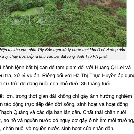
hiện tại khu vực phía Tây Bắc trạm xử lý nước thải khu D có đường dẫn
xử lý chảy trực tiếp ra khu vực bãi đất rộng. Ảnh TTXVN phát
i hành lệnh bắt bị can để tạm giam đối với Huang Qi Lei và
u tra, xử lý vụ án. Riêng đối với Hà Thị Thục Huyền áp dụn
 cư trú" đo đang nuôi con nhỏ dưới 36 tháng tuổi.
iệt lớn, trong thời gian dài không chỉ gây ảnh hưởng nghiêm
n tác động trực tiếp đến đời sống, sinh hoạt và hoạt động
hạch Quảng và các địa bàn lân cận. Chất thải chăn nuôi
t, ao hồ và nguồn nước có nguy cơ gây ô nhiễm môi trường
, chăn nuôi và nguồn nước sinh hoạt của nhân dân.