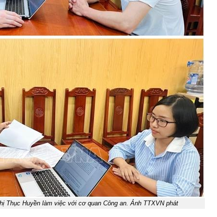
hị Thục Huyền làm việc với cơ quan Công an. Ảnh TTXVN phát