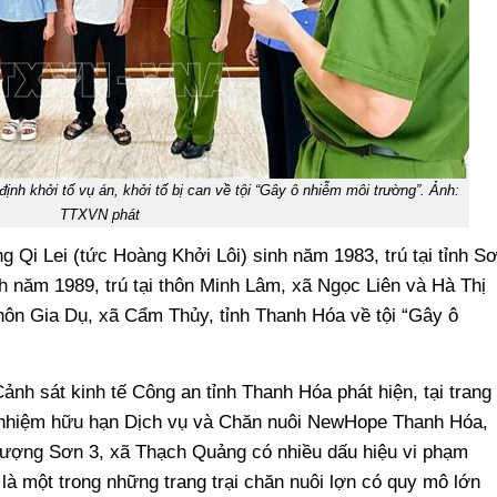
ịnh khởi tố vụ án, khởi tố bị can về tội “Gây ô nhiễm môi trường”. Ảnh:
TTXVN phát
ng Qi Lei (tức Hoàng Khởi Lôi) sinh năm 1983, trú tại tỉnh S
 năm 1989, trú tại thôn Minh Lâm, xã Ngọc Liên và Hà Thị
thôn Gia Dụ, xã Cẩm Thủy, tỉnh Thanh Hóa về tội “Gây ô
nh sát kinh tế Công an tỉnh Thanh Hóa phát hiện, tại trang
ch nhiệm hữu hạn Dịch vụ và Chăn nuôi NewHope Thanh Hóa,
 Tượng Sơn 3, xã Thạch Quảng có nhiều dấu hiệu vi phạm
là một trong những trang trại chăn nuôi lợn có quy mô lớn