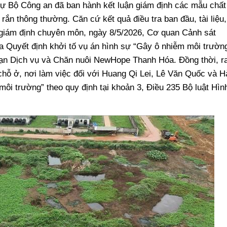
sự Bộ Công an đã ban hành kết luận giám định các mẫu chất
i rắn thông thường. Căn cứ kết quả điều tra ban đầu, tài liệu,
 giám định chuyên môn, ngày 8/5/2026, Cơ quan Cảnh sát
ra Quyết định khởi tố vụ án hình sự “Gây ô nhiễm môi trườn
hạn Dịch vụ và Chăn nuôi NewHope Thanh Hóa. Đồng thời, r
chỗ ở, nơi làm việc đối với Huang Qi Lei, Lê Văn Quốc và H
ôi trường” theo quy định tại khoản 3, Điều 235 Bộ luật Hìn