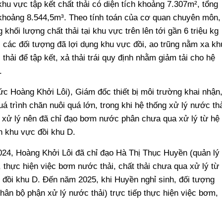
hu vực tập kết chất thải có diện tích khoảng 7.307m², tổng
 khoảng 8.544,5m³. Theo tính toán của cơ quan chuyên môn,
 khối lượng chất thải tại khu vực trên lên tới gần 6 triệu kg
h, các đối tượng đã lợi dụng khu vực đồi, ao trũng nằm xa kh
hải để tập kết, xả thải trái quy định nhằm giảm tải cho hệ
.
tức Hoàng Khởi Lôi), Giám đốc thiết bị môi trường khai nhận
á trình chăn nuôi quá lớn, trong khi hệ thống xử lý nước th
 xử lý nên đã chỉ đạo bơm nước phân chưa qua xử lý từ hệ
n khu vực đồi khu D.
24, Hoàng Khởi Lôi đã chỉ đạo Hà Thị Thục Huyền (quản lý
 thực hiện việc bơm nước thải, chất thải chưa qua xử lý từ
c đồi khu D. Đến năm 2025, khi Huyền nghỉ sinh, đối tượng
hân bộ phận xử lý nước thải) trực tiếp thực hiện việc bơm,