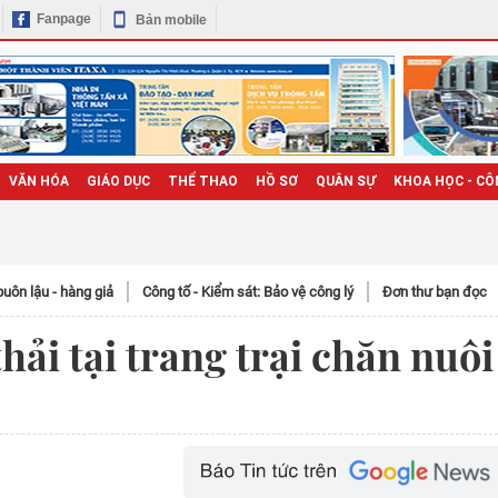
Fanpage
Bản mobile
VĂN HÓA
GIÁO DỤC
THỂ THAO
HỒ SƠ
QUÂN SỰ
KHOA HỌC - CÔ
uôn lậu - hàng giả
Công tố - Kiểm sát: Bảo vệ công lý
Đơn thư bạn đọc
thải tại trang trại chăn nuôi