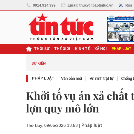
0914.914.999
Email: thuky@baotintuc.vn
Rss
THỜI SỰ
THẾ GIỚI
KINH TẾ
XÃ HỘI
PHÁP LUẬT
SỰ KIỆN
PHÁP LUẬT
Văn bản mới
An ninh trật tự
Chống b
Khởi tố vụ án xả chất 
lợn quy mô lớn
Pháp luật
Thứ Bảy, 09/05/2026 18:53
|