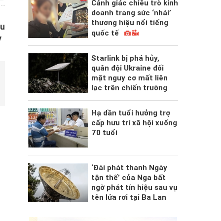
Cảnh giác chiêu trò kinh
doanh trang sức ‘nhái’
thương hiệu nổi tiếng
ều
quốc tế
y
Starlink bị phá hủy,
quân đội Ukraine đối
mặt nguy cơ mất liên
lạc trên chiến trường
Hạ dần tuổi hưởng trợ
cấp hưu trí xã hội xuống
70 tuổi
‘Đài phát thanh Ngày
tận thế’ của Nga bất
ngờ phát tín hiệu sau vụ
tên lửa rơi tại Ba Lan