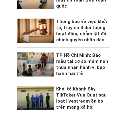
máy an toàn trên toàn
quốc
Thông báo về việc khởi
tố, truy nã 3 đối tượng
hoạt động nhằm lật đổ
chính quyền nhân dân
TP Hồ Chí Minh: Bảo
mẫu tại cơ sở mầm non
thừa nhận hành vi bạo
hành hai trẻ
Khởi tố Khánh Sky,
TikToker Vua Quạt sau
loạt livestream ồn ào
trên mạng xã hội