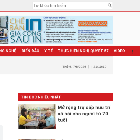
NG NGHỆ
BIỂN ĐẢO
Y TẾ
THỰC HIỆN NGHỊ QUYẾT 57
VIDEO
Thứ 6
, 7/8/2026
| 21:10:20
TIN ĐỌC NHIỀU NHẤT
Mở rộng trợ cấp hưu trí
xã hội cho người từ 70
tuổi