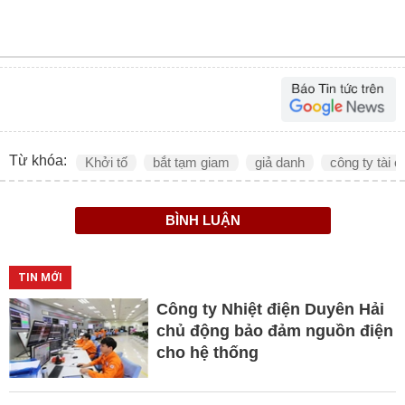
Từ khóa:
Khởi tố
bắt tạm giam
giả danh
công ty tài c
BÌNH LUẬN
TIN MỚI
Công ty Nhiệt điện Duyên Hải
chủ động bảo đảm nguồn điện
cho hệ thống