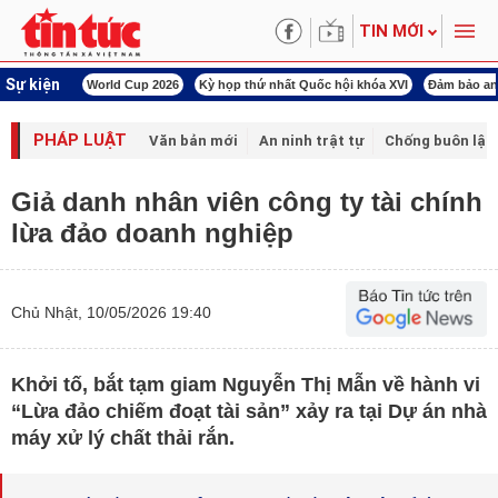
TIN MỚI
Sự kiện
ld Cup 2026
Kỳ họp thứ nhất Quốc hội khóa XVI
Đảm bảo an ninh năng lượng
PHÁP LUẬT
Văn bản mới
An ninh trật tự
Chống buôn lậu 
Giả danh nhân viên công ty tài chính
lừa đảo doanh nghiệp
Chủ Nhật, 10/05/2026 19:40
Khởi tố, bắt tạm giam Nguyễn Thị Mẫn về hành vi
“Lừa đảo chiếm đoạt tài sản” xảy ra tại Dự án nhà
máy xử lý chất thải rắn.