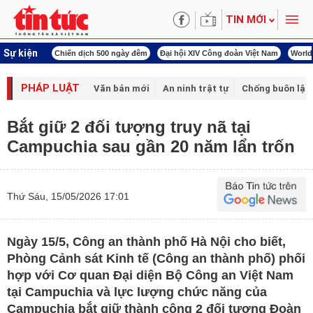
TIN MỚI
Sự kiện
00 ngày đêm
Đại hội XIV Công đoàn Việt Nam
World Cup 2026
Kỳ họp thứ nhấ
PHÁP LUẬT
Văn bản mới
An ninh trật tự
Chống buôn lậu 
Bắt giữ 2 đối tượng truy nã tại
Campuchia sau gần 20 năm lẩn trốn
Thứ Sáu, 15/05/2026 17:01
Ngày 15/5, Công an thành phố Hà Nội cho biết,
Phòng Cảnh sát Kinh tế (Công an thành phố) phối
hợp với Cơ quan Đại diện Bộ Công an Việt Nam
tại Campuchia và lực lượng chức năng của
Campuchia bắt giữ thành công 2 đối tượng Đoàn