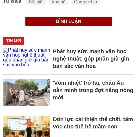
Từ khóa:
Bắt giữ
truy nã
Campuchia
BÌNH LUẬN
TIN MỚI
Phát huy sức mạnh văn học
nghệ thuật, góp phần giữ gìn
bản sắc văn hóa
'Vòm nhiệt' trở lại, châu Âu
oằn mình trong đợt nắng nóng
mới
Dồn lực cải thiện thể chất, tầm
vóc cho thế hệ mầm non