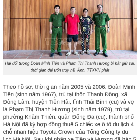
Hai đối tượng Đoàn Minh Tiên và Phạm Thị Thanh Hương bị bắt giữ sau
thời gian dài trốn truy nã. Ảnh: TTXVN phát
Theo hồ sơ, thời gian năm 2005 và 2006, Đoàn Minh
Tiên (sinh năm 1967), trú tại thôn Thanh Đông, xã
Đông Lâm, huyện Tiền Hải, tỉnh Thái Bình (cũ) và vợ
là Phạm Thị Thanh Hương (sinh năm 1979), trú tại
phường Khâm Thiên, quận Đống Đa (cũ), thành phố
Hà Nội đã ký hợp đồng thuê 5 chiếc xe ô tô du lịch 4
chỗ nhãn hiệu Toyota Crown của Tổng Công ty du
lịch Hà Nội. Sau khi nhận xe Tiên và Hương đã bán 5