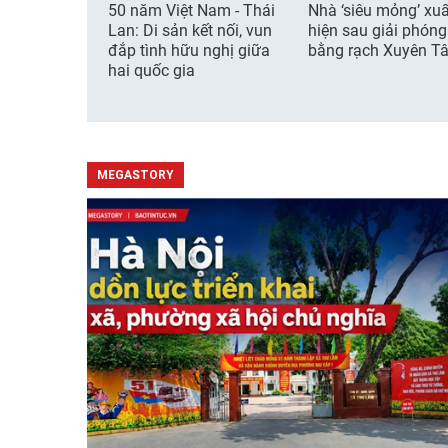
50 năm Việt Nam - Thái
Nhà ‘siêu mỏng’ xuấ
Lan: Di sản kết nối, vun
hiện sau giải phón
đắp tình hữu nghị giữa
bằng rạch Xuyên T
hai quốc gia
MEGASTORY