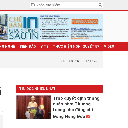
NG NGHỆ
BIỂN ĐẢO
Y TẾ
THỰC HIỆN NGHỊ QUYẾT 57
VIDEO
Thứ 5
, 6/8/2026
| 17:17:43
á
TIN ĐỌC NHIỀU NHẤT
Trao quyết định thăng
quân hàm Thượng
tướng cho đồng chí
Đặng Hồng Đức