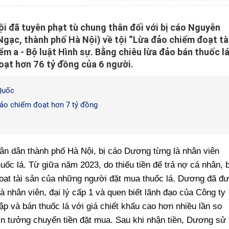
i đã tuyên phạt tù chung thân đối với bị cáo Nguyễn
gạc, thành phố Hà Nội) về tội “Lừa đảo chiếm đoạt tà
ểm a - Bộ luật Hình sự. Bằng chiêu lừa đảo bán thuốc l
oạt hơn 76 tỷ đồng của 6 người.
Quốc
đảo chiếm đoạt hơn 7 tỷ đồng
ân dân thành phố Hà Nội, bị cáo Dương từng là nhân viên
uốc lá. Từ giữa năm 2023, do thiếu tiền để trả nợ cá nhân, b
đoạt tài sản của những người đặt mua thuốc lá. Dương đã đ
 là nhân viên, đại lý cấp 1 và quen biết lãnh đạo của Công ty
p và bán thuốc lá với giá chiết khấu cao hơn nhiều lần so
 tin tưởng chuyển tiền đặt mua. Sau khi nhận tiền, Dương sử