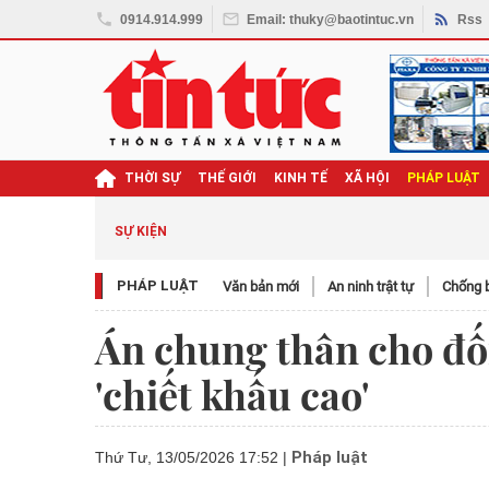
0914.914.999
Email: thuky@baotintuc.vn
Rss
THỜI SỰ
THẾ GIỚI
KINH TẾ
XÃ HỘI
PHÁP LUẬT
SỰ KIỆN
PHÁP LUẬT
Văn bản mới
An ninh trật tự
Chống b
Án chung thân cho đối
'chiết khấu cao'
Pháp luật
Thứ Tư, 13/05/2026 17:52
|