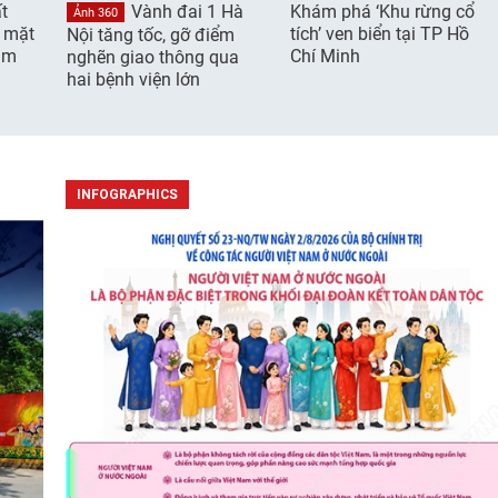
t
Vành đai 1 Hà
Khám phá ‘Khu rừng cổ
Ảnh 360
g mặt
tích’ ven biển tại TP Hồ
Nội tăng tốc, gỡ điểm
âm
Chí Minh
nghẽn giao thông qua
hai bệnh viện lớn
INFOGRAPHICS