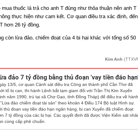
 mua thuốc lá trả cho anh T đúng như thỏa thuận nên anh T
không thực hiện như cam kết. Cơ quan điều tra xác định, đến
T hơn 26 tỷ đồng.
g còn lừa đảo, chiếm đoạt của 4 bị hại khác với tổng số 50
Kim Anh
(TTXV
ừa đảo 7 tỷ đồng bằng thủ đoạn 'vay tiền đáo hạn
gày 13/5, cơ quan Cảnh sát điều tra Công an thành phố Cần Thơ đã
hởi tố bị can, thi hành Lệnh bắt tạm giam đối với Trần Thị Kim Xuyến
sinh năm 1990, trú tại xã Chợ Gạo, tỉnh Đồng Tháp) để điều tra về hàn
i “Lừa đảo chiếm đoạt tài sản” theo khoản 4 Điều 174 Bộ luật Hình sự.
ới thủ đoạn vay tiền đáo hạn ngân hàng, bị can Xuyến đã chiếm đoạt
ơn 7 tỷ đồng của các bị hại. Các quyết định đã được Viện Kiểm sát nhâ
ân cùng cấp phê chuẩn.