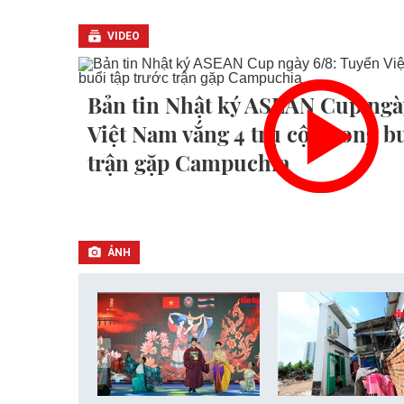
VIDEO
Bản tin Nhật ký ASEAN Cup ngà
Việt Nam vắng 4 trụ cột trong b
trận gặp Campuchia
ẢNH