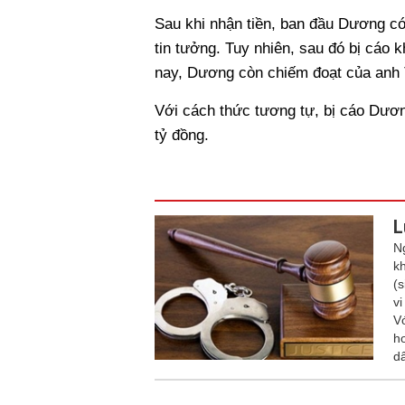
Sau khi nhận tiền, ban đầu Dương có
tin tưởng. Tuy nhiên, sau đó bị cáo 
nay, Dương còn chiếm đoạt của anh 
Với cách thức tương tự, bị cáo Dươn
tỷ đồng.
L
N
k
(
v
V
h
d