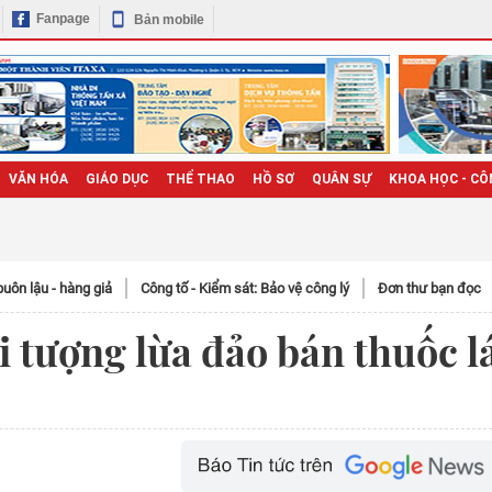
Fanpage
Bản mobile
VĂN HÓA
GIÁO DỤC
THỂ THAO
HỒ SƠ
QUÂN SỰ
KHOA HỌC - CÔ
uôn lậu - hàng giả
Công tố - Kiểm sát: Bảo vệ công lý
Đơn thư bạn đọc
 tượng lừa đảo bán thuốc l