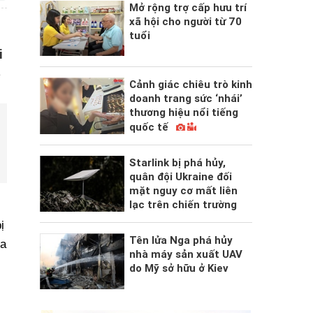
Mở rộng trợ cấp hưu trí
xã hội cho người từ 70
tuổi
i
á
Cảnh giác chiêu trò kinh
doanh trang sức ‘nhái’
thương hiệu nổi tiếng
quốc tế
Starlink bị phá hủy,
quân đội Ukraine đối
mặt nguy cơ mất liên
lạc trên chiến trường
ị
Tên lửa Nga phá hủy
ưa
nhà máy sản xuất UAV
do Mỹ sở hữu ở Kiev