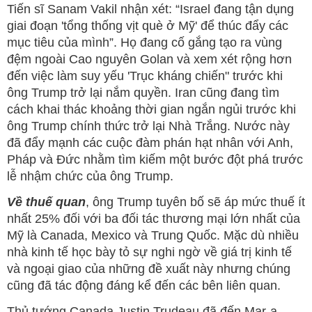
Tiến sĩ Sanam Vakil nhận xét: “Israel đang tận dụng
giai đoạn 'tổng thống vịt què ở Mỹ' để thúc đẩy các
mục tiêu của mình”. Họ đang cố gắng tạo ra vùng
đệm ngoài Cao nguyên Golan và xem xét rộng hơn
đến việc làm suy yếu 'Trục kháng chiến" trước khi
ông Trump trở lại nắm quyền. Iran cũng đang tìm
cách khai thác khoảng thời gian ngắn ngủi trước khi
ông Trump chính thức trở lại Nhà Trắng. Nước này
đã đẩy mạnh các cuộc đàm phán hạt nhân với Anh,
Pháp và Đức nhằm tìm kiếm một bước đột phá trước
lễ nhậm chức của ông Trump.
Về thuế quan
, ông Trump tuyên bố sẽ áp mức thuế ít
nhất 25% đối với ba đối tác thương mại lớn nhất của
Mỹ là Canada, Mexico và Trung Quốc. Mặc dù nhiều
nhà kinh tế học bày tỏ sự nghi ngờ về giá trị kinh tế
và ngoại giao của những đề xuất này nhưng chúng
cũng đã tác động đáng kể đến các bên liên quan.
Thủ tướng Canada Justin Trudeau đã đến Mar-a-