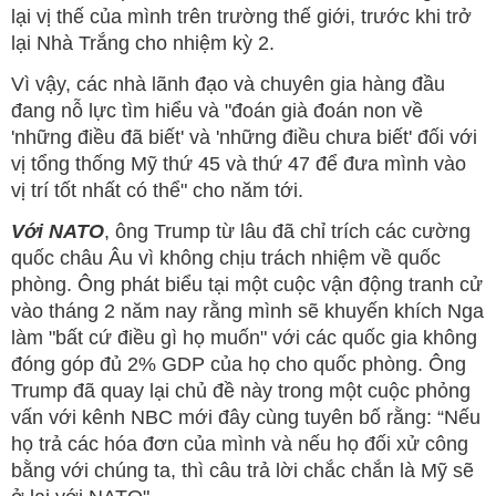
lại vị thế của mình trên trường thế giới, trước khi trở
lại Nhà Trắng cho nhiệm kỳ 2.
Vì vậy, các nhà lãnh đạo và chuyên gia hàng đầu
đang nỗ lực tìm hiểu và "đoán già đoán non về
'những điều đã biết' và 'những điều chưa biết' đối với
vị tổng thống Mỹ thứ 45 và thứ 47 để đưa mình vào
vị trí tốt nhất có thể" cho năm tới.
Với NATO
, ông Trump từ lâu đã chỉ trích các cường
quốc châu Âu vì không chịu trách nhiệm về quốc
phòng. Ông phát biểu tại một cuộc vận động tranh cử
vào tháng 2 năm nay rằng mình sẽ khuyến khích Nga
làm "bất cứ điều gì họ muốn" với các quốc gia không
đóng góp đủ 2% GDP của họ cho quốc phòng. Ông
Trump đã quay lại chủ đề này trong một cuộc phỏng
vấn với kênh NBC mới đây cùng tuyên bố rằng: “Nếu
họ trả các hóa đơn của mình và nếu họ đối xử công
bằng với chúng ta, thì câu trả lời chắc chắn là Mỹ sẽ