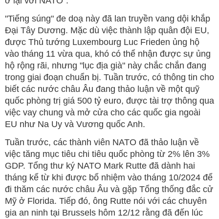
ở lại với NATO".
"Tiếng súng" đe doạ này đã lan truyền vang dội khắp
Đại Tây Dương. Mặc dù việc thành lập quân đội EU,
được Thủ tướng Luxembourg Luc Frieden ủng hộ
vào tháng 11 vừa qua, khó có thể nhận được sự ủng
hộ rộng rãi, nhưng "lục địa già" này chắc chắn đang
trong giai đoạn chuẩn bị. Tuần trước, có thông tin cho
biết các nước châu Âu đang thảo luận về một quỹ
quốc phòng trị giá 500 tỷ euro, được tài trợ thông qua
việc vay chung và mở cửa cho các quốc gia ngoài
EU như Na Uy và Vương quốc Anh.
Tuần trước, các thành viên NATO đã thảo luận về
việc tăng mục tiêu chi tiêu quốc phòng từ 2% lên 3%
GDP. Tổng thư ký NATO Mark Rutte đã dành hai
tháng kể từ khi được bổ nhiệm vào tháng 10/2024 để
đi thăm các nước châu Âu và gặp Tổng thống đắc cử
Mỹ ở Florida. Tiếp đó, ông Rutte nói với các chuyên
gia an ninh tại Brussels hôm 12/12 rằng đã đến lúc