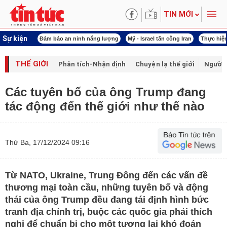
TIN MỚI
Sự kiện
ội khóa XVI
Đảm bảo an ninh năng lượng
Mỹ - Israel tấn công Iran
Thực hiện
THẾ GIỚI
Phân tích-Nhận định
Chuyện lạ thế giới
Người 
Các tuyên bố của ông Trump đang
tác động đến thế giới như thế nào
Thứ Ba, 17/12/2024 09:16
Từ NATO, Ukraine, Trung Đông đến các vấn đề
thương mại toàn cầu, những tuyên bố và động
thái của ông Trump đều đang tái định hình bức
tranh địa chính trị, buộc các quốc gia phải thích
nghi để chuẩn bị cho một tương lai khó đoán