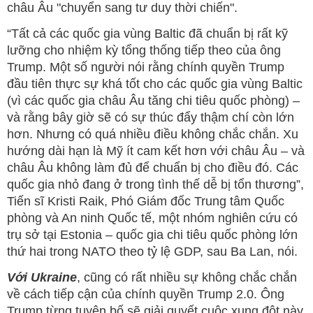
châu Âu "chuyển sang tư duy thời chiến".
“Tất cả các quốc gia vùng Baltic đã chuẩn bị rất kỹ
lưỡng cho nhiệm kỳ tổng thống tiếp theo của ông
Trump. Một số người nói rằng chính quyền Trump
đầu tiên thực sự khá tốt cho các quốc gia vùng Baltic
(vì các quốc gia châu Âu tăng chi tiêu quốc phòng) –
và rằng bây giờ sẽ có sự thúc đẩy thậm chí còn lớn
hơn. Nhưng có quá nhiều điều không chắc chắn. Xu
hướng dài hạn là Mỹ ít cam kết hơn với châu Âu – và
châu Âu không làm đủ để chuẩn bị cho điều đó. Các
quốc gia nhỏ đang ở trong tình thế dễ bị tổn thương”,
Tiến sĩ Kristi Raik, Phó Giám đốc Trung tâm Quốc
phòng và An ninh Quốc tế, một nhóm nghiên cứu có
trụ sở tại Estonia – quốc gia chi tiêu quốc phòng lớn
thứ hai trong NATO theo tỷ lệ GDP, sau Ba Lan, nói.
Với Ukraine
, cũng có rất nhiều sự không chắc chắn
về cách tiếp cận của chính quyền Trump 2.0. Ông
Trump từng tuyên bố sẽ giải quyết cuộc xung đột này