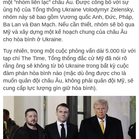
một "nhóm liên lạc" châu Âu. Được công bố với sự
ủng hộ của Tổng thống Ukraine Volodymyr Zelensky,
nhóm này sẽ bao gồm Vương quốc Anh, Đức, Pháp,
Ba Lan và Đan Mạch. Nếu cần thiết, nhóm sẽ bỏ qua
Mỹ và xây dựng một kế hoạch chung của châu Âu
cho hòa bình ở Ukraine.
Tuy nhiên, trong một cuộc phỏng vấn dài 5.000 từ với
tạp chí The Time, Tổng thống đắc cử Mỹ đã nói rõ
rằng ông sẽ không từ bỏ Ukraine trong bất kỳ cuộc
đàm phán hòa bình nào (mặc dù ông được cho là
muốn quân đội châu Âu, không phải quân đội Mỹ, sẽ
cung cấp lực lượng gìn giữ hòa bình).