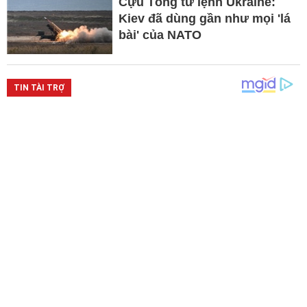
Cựu Tổng tư lệnh Ukraine:
Kiev đã dùng gần như mọi 'lá
bài' của NATO