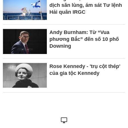
dịch săn lùng, ám sát Tư lệnh
Hải quân IRGC
Andy Burnham: Từ “Vua
phương Bắc” đến số 10 phố
Downing
Rose Kennedy - 'trụ cột thép'
của gia tộc Kennedy