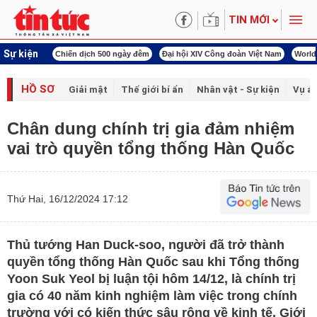
TIN MỚI
Sự kiện
00 ngày đêm
Đại hội XIV Công đoàn Việt Nam
World Cup 2026
Kỳ họp thứ nhấ
HỒ SƠ
Giải mật
Thế giới bí ẩn
Nhân vật - Sự kiện
Vụ án
Chân dung chính trị gia đảm nhiệm
vai trò quyền tổng thống Hàn Quốc
Thứ Hai, 16/12/2024 17:12
Thủ tướng Han Duck-soo, người đã trở thành
quyền tổng thống Hàn Quốc sau khi Tổng thống
Yoon Suk Yeol bị luận tội hôm 14/12, là chính trị
gia có 40 năm kinh nghiệm làm việc trong chính
trường với có kiến thức sâu rộng về kinh tế. Giới