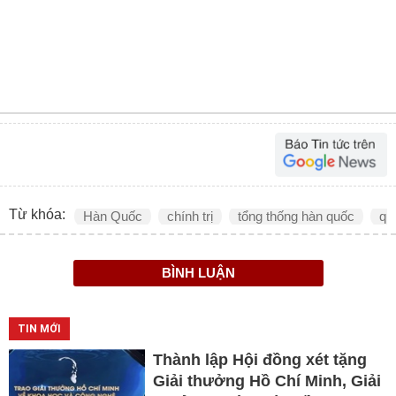
Từ khóa:
Hàn Quốc
chính trị
tổng thống hàn quốc
qu
BÌNH LUẬN
TIN MỚI
Thành lập Hội đồng xét tặng
Giải thưởng Hồ Chí Minh, Giải