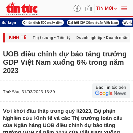
TIN MỚI
Sự kiện
í cách mạng
Chiến dịch 500 ngày đêm
Đại hội XIV Công đoàn Việt Nam
World
KINH TẾ
Thị trường - Tiền tệ
Doanh nghiệp - Doanh nhân
UOB điều chỉnh dự báo tăng trưởng
GDP Việt Nam xuống 6% trong năm
2023
Thứ Sáu, 31/03/2023 13:39
Với khởi đầu thấp trong quý I/2023, Bộ phận
Nghiên cứu Kinh tế và các Thị trường toàn cầu
của Ngân hàng UOB điều chỉnh dự báo tăng
trưởng GDP cả năm 2023 của Việt Nam xuống