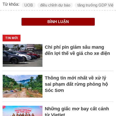
Từ khóa:
UOB
điều chỉnh dự báo
tăng trưởng GDP Việ
BÌNH LUẬN
TIN MỚI
Chi phí pin giảm sâu mang
đến lợi thế về giá cho xe điện
Thông tin mới nhất về xử lý
sai phạm đất rừng phòng hộ
Sóc Sơn
Những giấc mơ bay cất cánh
từ Vietjet