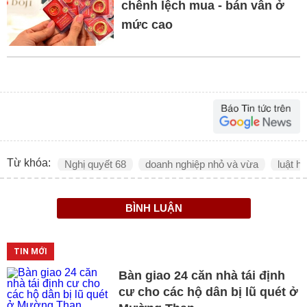
chênh lệch mua - bán vẫn ở
mức cao
Từ khóa:
Nghị quyết 68
doanh nghiệp nhỏ và vừa
luật h
BÌNH LUẬN
TIN MỚI
Bàn giao 24 căn nhà tái định
cư cho các hộ dân bị lũ quét ở