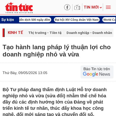
TIN MỚI
Sự kiện
00 ngày đêm
Đại hội XIV Công đoàn Việt Nam
World Cup 2026
Kỳ họp thứ nhấ
KINH TẾ
Thị trường - Tiền tệ
Doanh nghiệp - Doanh nhân
Tạo hành lang pháp lý thuận lợi cho
doanh nghiệp nhỏ và vừa
Thứ Bảy, 09/05/2026 13:05
Bộ Tư pháp đang thẩm định Luật Hỗ trợ doanh
nghiệp nhỏ và vừa (sửa đổi) nhằm thể chế hóa
đầy đủ các định hướng lớn của Đảng về phát
triển kinh tế tư nhân, thúc đẩy khoa học công
nghệ, đổi mới sáng tạo và chuyển đổi số.