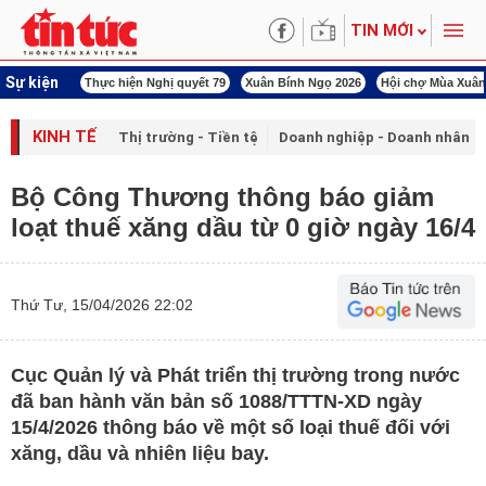
TIN MỚI
Sự kiện
hị quyết 80
Thực hiện Nghị quyết 79
Xuân Bính Ngọ 2026
Hội chợ Mùa Xuân
KINH TẾ
Thị trường - Tiền tệ
Doanh nghiệp - Doanh nhân
Bộ Công Thương thông báo giảm
loạt thuế xăng dầu từ 0 giờ ngày 16/4
Thứ Tư, 15/04/2026 22:02
Cục Quản lý và Phát triển thị trường trong nước
đã ban hành văn bản số 1088/TTTN-XD ngày
15/4/2026 thông báo về một số loại thuế đối với
xăng, dầu và nhiên liệu bay.