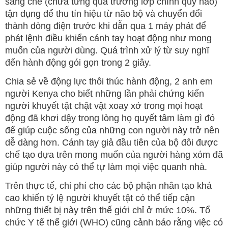
sáng chế (chưa từng qua trường lớp chính quy nào)
tận dụng để thu tín hiệu từ não bộ và chuyển đổi
thành dòng điện trước khi dẫn qua 1 máy phát để
phát lệnh điều khiển cánh tay hoạt động như mong
muốn của người dùng. Quá trình xử lý từ suy nghĩ
đến hành động gói gọn trong 2 giây.
Chia sẻ về động lực thôi thúc hành động, 2 anh em
người Kenya cho biết những lần phải chứng kiến
người khuyết tật chật vật xoay xở trong mọi hoạt
động đã khơi dậy trong lòng họ quyết tâm làm gì đó
để giúp cuộc sống của những con người này trở nên
dễ dàng hơn. Cánh tay giả đầu tiên của bộ đôi được
chế tạo dựa trên mong muốn của người hàng xóm đã
giúp người này có thể tự làm mọi việc quanh nhà.
Trên thực tế, chi phí cho các bộ phận nhân tạo khá
cao khiến tỷ lệ người khuyết tật có thể tiếp cận
những thiết bị này trên thế giới chỉ ở mức 10%. Tổ
chức Y tế thế giới (WHO) cũng cảnh báo rằng việc có