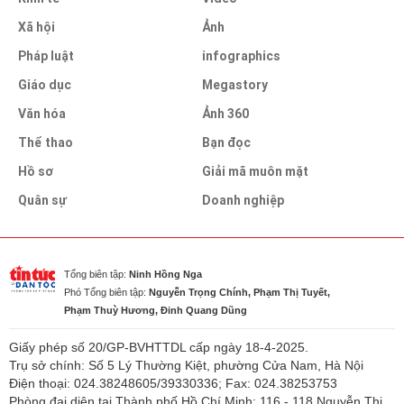
Xã hội
Ảnh
Pháp luật
infographics
Giáo dục
Megastory
Văn hóa
Ảnh 360
Thể thao
Bạn đọc
Hồ sơ
Giải mã muôn mặt
Quân sự
Doanh nghiệp
Tổng biên tập:
Ninh Hồng Nga
Phó Tổng biên tập:
Nguyễn Trọng Chính, Phạm Thị Tuyết,
Phạm Thuỳ Hương, Đinh Quang Dũng
Giấy phép số 20/GP-BVHTTDL cấp ngày 18-4-2025.
Trụ sở chính: Số 5 Lý Thường Kiệt, phường Cửa Nam, Hà Nội
Điện thoại: 024.38248605/39330336; Fax: 024.38253753
Phòng đại diện tại Thành phố Hồ Chí Minh: 116 - 118 Nguyễn Thị