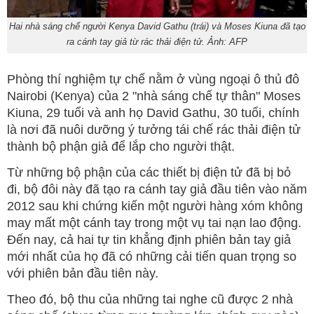
Hai nhà sáng chế người Kenya David Gathu (trái) và Moses Kiuna đã tạo
ra cánh tay giả từ rác thải điện tử. Ảnh: AFP
Phòng thí nghiệm tự chế nằm ở vùng ngoại ô thủ đô
Nairobi (Kenya) của 2 "nhà sáng chế tự thân" Moses
Kiuna, 29 tuổi và anh họ David Gathu, 30 tuổi, chính
là nơi đã nuôi dưỡng ý tưởng tái chế rác thải điện tử
thành bộ phận giả để lắp cho người thật.
Từ những bộ phận của các thiết bị điện tử đã bị bỏ
đi, bộ đôi này đã tạo ra cánh tay giả đầu tiên vào năm
2012 sau khi chứng kiến một người hàng xóm không
may mất một cánh tay trong một vụ tai nạn lao động.
Đến nay, cả hai tự tin khẳng định phiên bản tay giả
mới nhất của họ đã có những cải tiến quan trọng so
với phiên bản đầu tiên này.
Theo đó, bộ thu của những tai nghe cũ được 2 nhà