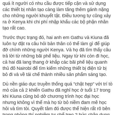
quá ít người có nhu cầu được tiếp cận và sử dụng
các thiết bị nhân tạo càng làm tăng thêm gánh nặng
cho những người khuyết tật. Điều tương tự cũng xảy
ra ở Kenya khi chi phí nhập khẩu các bộ phận nhân
tạo rất cao.
Trước thực trạng đó, hai anh em Gathu và Kiuna đã
luôn tự đặt ra câu hỏi bản thân có thể làm gì để giúp
đỡ chính những người Kenya. Và họ đã tìm thấy câu
trả lời từ những bãi phế liệu. Ngay từ khi còn đi học,
cả hai đã lang thang ở khắp các bãi phế liệu quanh
thủ đô Nairobi để tìm kiếm những thiết bị điện tử bị
bỏ đi và về tái chế thành nhiều sản phẩm sáng tạo.
Dù nền giáo dục truyền thống quá "chật hẹp" với trí tò
mò của cả 2 khiến Gathu đã nghỉ học ở tuổi 17 trong
khi Kiuna cũng bỏ dở chương trình học đại học
nhưng không vì thế mà họ từ bỏ niềm đam mê học
hỏi và tìm tòi. Quyết tâm đó được thể hiện rất rõ bên
trong phòng thí nghiệm tự chế treo 2 bức chân dung