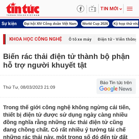
TIN MỚI
Sự kiện
00 ngày đêm
Đại hội XIV Công đoàn Việt Nam
World Cup 2026
Kỳ họp thứ nhấ
KHOA HỌC CÔNG NGHỆ
Ô tô xe máy
Điện tử - Viễn thông
Biến rác thải điện tử thành bộ phận
hỗ trợ người khuyết tật
Thứ Tư, 08/03/2023 21:09
Trong thế giới công nghệ không ngừng cải tiến,
thiết bị điện tử được sử dụng ngày càng nhiều
đồng nghĩa rằng những rác thải điện tử cũng
đang chồng chất. Có rất nhiều ý tưởng tái chế
những rác thải này, một trong số đó đến từ đất