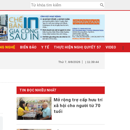
NG NGHỆ
BIỂN ĐẢO
Y TẾ
THỰC HIỆN NGHỊ QUYẾT 57
VIDEO
Thứ 7
, 8/8/2026
| 11:39:46
TIN ĐỌC NHIỀU NHẤT
Mở rộng trợ cấp hưu trí
xã hội cho người từ 70
tuổi