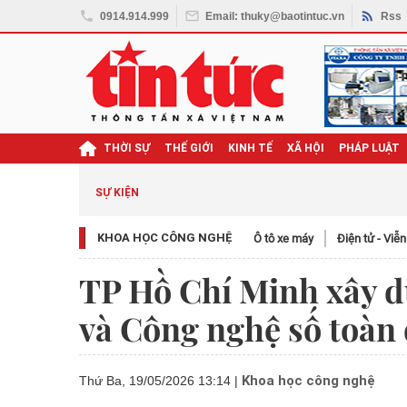
0914.914.999
Email: thuky@baotintuc.vn
Rss
THỜI SỰ
THẾ GIỚI
KINH TẾ
XÃ HỘI
PHÁP LUẬT
SỰ KIỆN
KHOA HỌC CÔNG NGHỆ
Ô tô xe máy
Điện tử - Viễ
TP Hồ Chí Minh xây 
và Công nghệ số toàn
Khoa học công nghệ
Thứ Ba, 19/05/2026 13:14
|