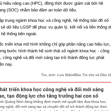
 hiệu năng cao (HPC), đồng thời được giám sát bởi hệ
mạng (SOC) nhằm bảo đảm an toàn dữ liệu.
ập trung ngành khoa học và công nghệ, hệ thống bản đồ số
 sẻ dữ liệu LGSP để phục vụ quản lý, kết nối và liên thông 
 hệ thống bên ngoài.
 triển khai mô hình không chỉ góp phần nâng cao hiệu lực,
ng bước hình thành hệ sinh thái số ngành khoa học - công
, công nghệ và đổi mới sáng tạo trở thành động lực phát
iện nay.
Tin, ảnh: Lưu Niệm/Báo Tin tức và Dân t
hát triển khoa học công nghệ và đổi mới sáng
ạo, tạo động lực cho tăng trưởng hai con số
ỉnh Quảng Ninh đang khẳng định mạnh mẽ quyết tâm đưa khoa học,
ông nghệ, đổi mới sáng tạo và chuyển đổi số trở thành động lực then