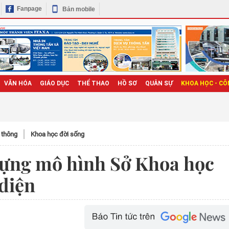
Fanpage
Bản mobile
VĂN HÓA
GIÁO DỤC
THỂ THAO
HỒ SƠ
QUÂN SỰ
KHOA HỌC - CÔ
n thông
Khoa học đời sống
dựng mô hình Sở Khoa học
 diện