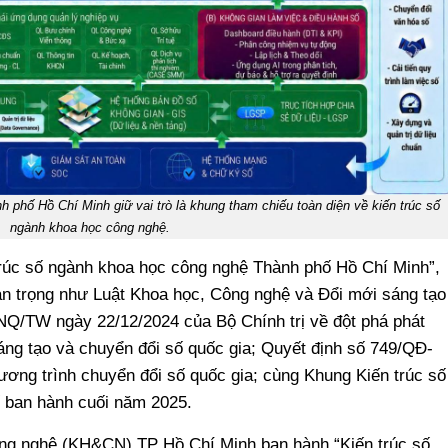
phố Hồ Chí Minh giữ vai trò là khung tham chiếu toàn diện về kiến trúc số
ngành khoa học công nghệ.
rúc số ngành khoa học công nghệ Thành phố Hồ Chí Minh”,
an trọng như Luật Khoa học, Công nghệ và Đổi mới sáng tạo
NQ/TW ngày 22/12/2024 của Bộ Chính trị về đột phá phát
sáng tạo và chuyển đổi số quốc gia; Quyết định số 749/QĐ-
ơng trình chuyển đổi số quốc gia; cùng Khung Kiến trúc số
ban hành cuối năm 2025.
ng nghệ (KH&CN) TP Hồ Chí Minh ban hành “Kiến trúc số