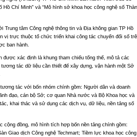
ố Hồ Chí Minh” và “Mô hình sở khoa học công nghệ số Thà
i Trung tâm Công nghệ thông tin và Địa không gian TP Hồ
vị trực thuộc tổ chức triển khai công tác chuyển đổi số tr
ợc ban hành.
h được xác định là khung tham chiếu tổng thể, mô tả các
 tương tác dữ liệu cần thiết để xây dựng, vận hành một Sở
.
 tương tác với bốn nhóm chính gồm: Người dân và doanh
 lãnh đạo, cán bộ Sở; cơ quan Nhà nước và Bộ Khoa học và
c, khai thác và sử dụng các dịch vụ, dữ liệu, nền tảng số
ác cộng đồng, mô hình tích hợp bốn nền tảng chính gồm:
àn Giao dịch Công nghệ Techmart; Tiềm lực khoa học công