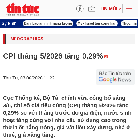
TIN MỚI
Sự kiện
ội khóa XVI
Đảm bảo an ninh năng lượng
Mỹ - Israel tấn công Iran
Thực hiện
INFOGRAPHICS
CPI tháng 5/2026 tăng 0,29%
Thứ Tư, 03/06/2026 11:22
Cục Thống kê, Bộ Tài chính vừa công bố sáng
3/6, chỉ số giá tiêu dùng (CPI) tháng 5/2026 tăng
0,29% so với tháng trước do giá điện, nước sinh
hoạt tăng cùng với nhu cầu sử dụng cao trong
thời tiết nắng nóng, giá vật liệu xây dựng, nhà ở
thuê, giá xăng tăng.