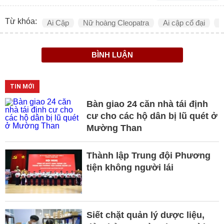
Từ khóa:
Ai Cập
Nữ hoàng Cleopatra
Ai cập cổ đại
A
BÌNH LUẬN
TIN MỚI
Bàn giao 24 căn nhà tái định
cư cho các hộ dân bị lũ quét ở
Mường Than
Thành lập Trung đội Phương
tiện không người lái
Siết chặt quản lý dược liệu,