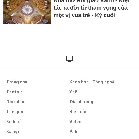
Nhà thờ Hồi giáo Xanh - Kiệt
tác ra đời từ tham vọng của
một vị vua trẻ - Kỳ cuối
Trang chủ
Khoa học - Công nghệ
Thời sự
Y tế
Góc nhìn
Địa phương
Thế giới
Biển đảo
Kinh tế
Video
Xã hội
Ảnh