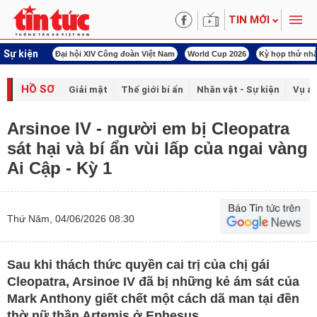
TIN MỚI
Sự kiện
00 ngày đêm
Đại hội XIV Công đoàn Việt Nam
World Cup 2026
Kỳ họp thứ nhấ
HỒ SƠ
Giải mật
Thế giới bí ẩn
Nhân vật - Sự kiện
Vụ án
Arsinoe IV - người em bị Cleopatra
sát hại và bí ẩn vùi lấp của ngai vàng
Ai Cập - Kỳ 1
Thứ Năm, 04/06/2026 08:30
Sau khi thách thức quyền cai trị của chị gái
Cleopatra, Arsinoe IV đã bị những kẻ ám sát của
Mark Anthony giết chết một cách dã man tại đền
thờ nữ thần Artemis ở Ephesus.