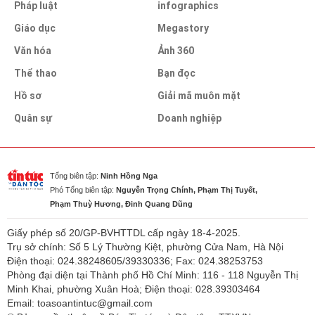
Pháp luật
infographics
Giáo dục
Megastory
Văn hóa
Ảnh 360
Thể thao
Bạn đọc
Hồ sơ
Giải mã muôn mặt
Quân sự
Doanh nghiệp
Tổng biên tập:
Ninh Hồng Nga
Phó Tổng biên tập:
Nguyễn Trọng Chính, Phạm Thị Tuyết,
Phạm Thuỳ Hương, Đinh Quang Dũng
Giấy phép số 20/GP-BVHTTDL cấp ngày 18-4-2025.
Trụ sở chính: Số 5 Lý Thường Kiệt, phường Cửa Nam, Hà Nội
Điện thoại: 024.38248605/39330336; Fax: 024.38253753
Phòng đại diện tại Thành phố Hồ Chí Minh: 116 - 118 Nguyễn Thị
Minh Khai, phường Xuân Hoà; Điện thoại: 028.39303464
Email: toasoantintuc@gmail.com