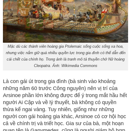
Mặc dù các thành viên hoàng gia Ptolemaic sống cuộc sống xa hoa,
nhưng việc nắm giữ quá nhiều quyền lực trong gia đình có thể dẫn đến
cái chết của chính họ. Trong ảnh là tranh mô tả thuyền chở Nữ hoàng
Cleopatra. Ảnh: Wikimedia Commons
Là con gái út trong gia đình (bà sinh vào khoảng
những năm 60 trước Công nguyên) nên vị trí của
Arsinoe phần lớn không được để ý trong mắt hầu hết
người Ai Cập và về lý thuyết, bà không có quyền
thừa kế ngai vàng. Tuy nhiên, giống như những
người con gái hoàng gia khác, Arsinoe có cơ hội học
cả về chính trị và triết học. Gia sư của bà, một hoạn
quan tên là Ganymedes, cũng là người giám hộ hợp