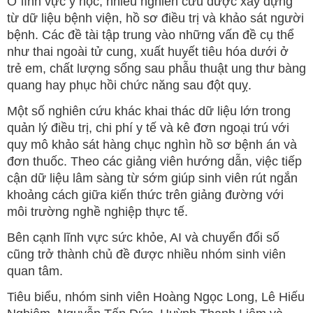
Ở lĩnh vực y học, nhiều nghiên cứu được xây dựng
từ dữ liệu bệnh viện, hồ sơ điều trị và khảo sát người
bệnh. Các đề tài tập trung vào những vấn đề cụ thể
như thai ngoài tử cung, xuất huyết tiêu hóa dưới ở
trẻ em, chất lượng sống sau phẫu thuật ung thư bàng
quang hay phục hồi chức năng sau đột quỵ.
Một số nghiên cứu khác khai thác dữ liệu lớn trong
quản lý điều trị, chi phí y tế và kê đơn ngoại trú với
quy mô khảo sát hàng chục nghìn hồ sơ bệnh án và
đơn thuốc. Theo các giảng viên hướng dẫn, việc tiếp
cận dữ liệu lâm sàng từ sớm giúp sinh viên rút ngắn
khoảng cách giữa kiến thức trên giảng đường với
môi trường nghề nghiệp thực tế.
Bên cạnh lĩnh vực sức khỏe, AI và chuyển đổi số
cũng trở thành chủ đề được nhiều nhóm sinh viên
quan tâm.
Tiêu biểu, nhóm sinh viên Hoàng Ngọc Long, Lê Hiếu