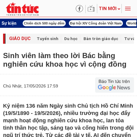
TIN MỚI
Sự kiện
Chiến dịch 500 ngày đêm
Đại hội XIV Công đoàn Việt Nam
World Cup 2026
GIÁO DỤC
Tuyển sinh
Du học
Bàn tròn giáo dục
Tư vấ
Sinh viên làm theo lời Bác bằng
nghiên cứu khoa học vì cộng đồng
Chủ Nhật, 17/05/2026 17:59
Kỷ niệm 136 năm Ngày sinh Chủ tịch Hồ Chí Minh
(19/5/1890 - 19/5/2026), nhiều trường đại học đẩy
mạnh hoạt động nghiên cứu khoa học, lan tỏa
tinh thần học tập, sáng tạo và cống hiến trong đội
ngũ trí thức trẻ. Từ các đề tài y tế, AI đến chuyển