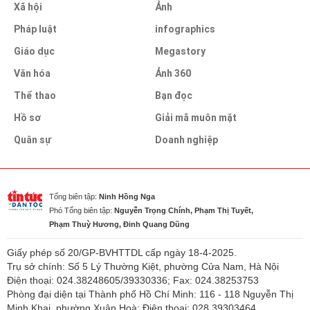
Xã hội
Ảnh
Pháp luật
infographics
Giáo dục
Megastory
Văn hóa
Ảnh 360
Thể thao
Bạn đọc
Hồ sơ
Giải mã muôn mặt
Quân sự
Doanh nghiệp
Tổng biên tập:
Ninh Hồng Nga
Phó Tổng biên tập:
Nguyễn Trọng Chính, Phạm Thị Tuyết,
Phạm Thuỳ Hương, Đinh Quang Dũng
Giấy phép số 20/GP-BVHTTDL cấp ngày 18-4-2025.
Trụ sở chính: Số 5 Lý Thường Kiệt, phường Cửa Nam, Hà Nội
Điện thoại: 024.38248605/39330336; Fax: 024.38253753
Phòng đại diện tại Thành phố Hồ Chí Minh: 116 - 118 Nguyễn Thị
Minh Khai, phường Xuân Hoà; Điện thoại: 028.39303464