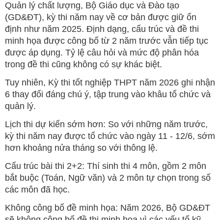
Quản lý chất lượng, Bộ Giáo dục và Đào tạo
(GD&ĐT), kỳ thi năm nay về cơ bản được giữ ổn
định như năm 2025. Định dạng, cấu trúc và đề thi
minh họa được công bố từ 2 năm trước vẫn tiếp tục
được áp dụng. Tỷ lệ câu hỏi và mức độ phân hóa
trong đề thi cũng không có sự khác biệt.
Tuy nhiên, Kỳ thi tốt nghiệp THPT năm 2026 ghi nhận
6 thay đổi đáng chú ý, tập trung vào khâu tổ chức và
quản lý.
Lịch thi dự kiến sớm hơn: So với những năm trước,
kỳ thi năm nay được tổ chức vào ngày 11 - 12/6, sớm
hơn khoảng nửa tháng so với thông lệ.
Cấu trúc bài thi 2+2: Thí sinh thi 4 môn, gồm 2 môn
bắt buộc (Toán, Ngữ văn) và 2 môn tự chọn trong số
các môn đã học.
Không công bố đề minh họa: Năm 2026, Bộ GD&ĐT
sẽ không công bố đề thi minh họa vì các yếu tố kỹ