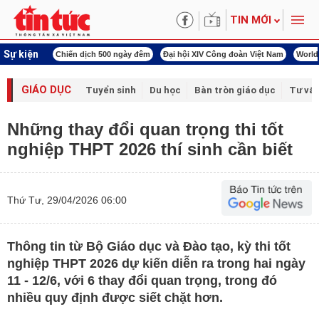
TIN MỚI
Sự kiện
í cách mạng
Chiến dịch 500 ngày đêm
Đại hội XIV Công đoàn Việt Nam
World
GIÁO DỤC
Tuyển sinh
Du học
Bàn tròn giáo dục
Tư vấ
Những thay đổi quan trọng thi tốt
nghiệp THPT 2026 thí sinh cần biết
Thứ Tư, 29/04/2026 06:00
Thông tin từ Bộ Giáo dục và Đào tạo, kỳ thi tốt
nghiệp THPT 2026 dự kiến diễn ra trong hai ngày
11 - 12/6, với 6 thay đổi quan trọng, trong đó
nhiều quy định được siết chặt hơn.