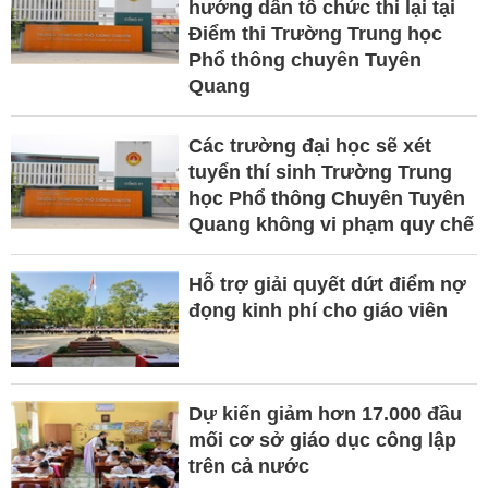
hướng dẫn tổ chức thi lại tại
Điểm thi Trường Trung học
Phổ thông chuyên Tuyên
Quang
Các trường đại học sẽ xét
tuyển thí sinh Trường Trung
học Phổ thông Chuyên Tuyên
Quang không vi phạm quy chế
Hỗ trợ giải quyết dứt điểm nợ
đọng kinh phí cho giáo viên
Dự kiến giảm hơn 17.000 đầu
mối cơ sở giáo dục công lập
trên cả nước