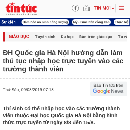
TIN MỚI
Sự kiện
ội khóa XVI
Đảm bảo an ninh năng lượng
Mỹ - Israel tấn công Iran
Thực hiện
GIÁO DỤC
Tuyển sinh
Du học
Bàn tròn giáo dục
Tư vấ
ĐH Quốc gia Hà Nội hướng dẫn làm
thủ tục nhập học trực tuyến vào các
trường thành viên
Thứ Sáu, 09/08/2019 07:18
Thí sinh có thể nhập học vào các trường thành
viên thuộc Đại học Quốc gia Hà Nội bằng hình
thức trực tuyến từ ngày 8/8 đến 15/8.