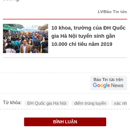
LV/Báo Tin tức
10 khoa, trường của ĐH Quốc
gia Hà Nội tuyển sinh gần
10.000 chỉ tiêu năm 2019
Từ khóa:
ĐH Quốc gia Hà Nội
điểm trúng tuyển
xác nhậ
BÌNH LUẬN