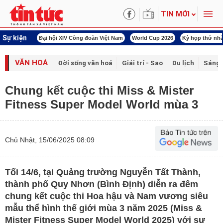
TIN MỚI
Sự kiện
00 ngày đêm
Đại hội XIV Công đoàn Việt Nam
World Cup 2026
Kỳ họp thứ nhấ
VĂN HOÁ
Đời sống văn hoá
Giải trí - Sao
Du lịch
Sáng 
Chung kết cuộc thi Miss & Mister
Fitness Super Model World mùa 3
Chủ Nhật, 15/06/2025 08:09
Tối 14/6, tại Quảng trường Nguyễn Tất Thành,
thành phố Quy Nhơn (Bình Định) diễn ra đêm
chung kết cuộc thi Hoa hậu và Nam vương siêu
mẫu thể hình thế giới mùa 3 năm 2025 (Miss &
Mister Fitness Super Model World 2025) với sự