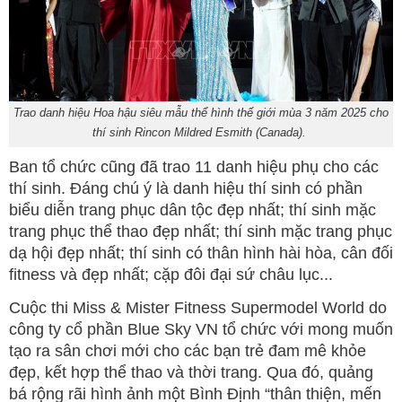
Trao danh hiệu Hoa hậu siêu mẫu thể hình thế giới mùa 3 năm 2025 cho
thí sinh Rincon Mildred Esmith (Canada).
Ban tổ chức cũng đã trao 11 danh hiệu phụ cho các
thí sinh. Đáng chú ý là danh hiệu thí sinh có phần
biểu diễn trang phục dân tộc đẹp nhất; thí sinh mặc
trang phục thể thao đẹp nhất; thí sinh mặc trang phục
dạ hội đẹp nhất; thí sinh có thân hình hài hòa, cân đối
fitness và đẹp nhất; cặp đôi đại sứ châu lục...
Cuộc thi Miss & Mister Fitness Supermodel World do
công ty cổ phần Blue Sky VN tổ chức với mong muốn
tạo ra sân chơi mới cho các bạn trẻ đam mê khỏe
đẹp, kết hợp thể thao và thời trang. Qua đó, quảng
bá rộng rãi hình ảnh một Bình Định “thân thiện, mến