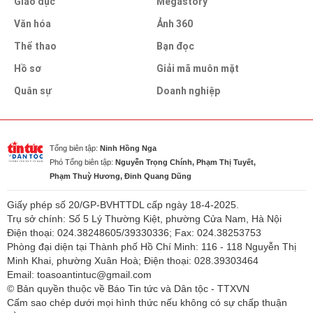
Giáo dục
Megastory
Văn hóa
Ảnh 360
Thể thao
Bạn đọc
Hồ sơ
Giải mã muôn mặt
Quân sự
Doanh nghiệp
Tổng biên tập:
Ninh Hồng Nga
Phó Tổng biên tập:
Nguyễn Trọng Chính, Phạm Thị Tuyết,
Phạm Thuỳ Hương, Đinh Quang Dũng
Giấy phép số 20/GP-BVHTTDL cấp ngày 18-4-2025.
Trụ sở chính: Số 5 Lý Thường Kiệt, phường Cửa Nam, Hà Nội
Điện thoại: 024.38248605/39330336; Fax: 024.38253753
Phòng đại diện tại Thành phố Hồ Chí Minh: 116 - 118 Nguyễn Thị
Minh Khai, phường Xuân Hoà; Điện thoại: 028.39303464
Email: toasoantintuc@gmail.com
© Bản quyền thuộc về Báo Tin tức và Dân tộc - TTXVN
Cấm sao chép dưới mọi hình thức nếu không có sự chấp thuận