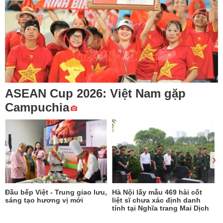
ASEAN Cup 2026: Việt Nam gặp
Campuchia
Đầu bếp Việt - Trung giao lưu,
Hà Nội lấy mẫu 469 hài cốt
sáng tạo hương vị mới
liệt sĩ chưa xác định danh
tính tại Nghĩa trang Mai Dịch
t