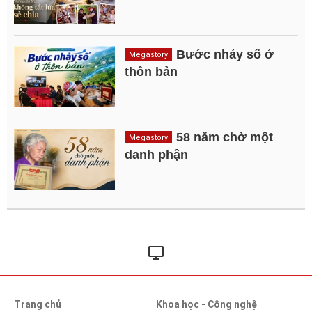
Bước nhảy số ở
Megastory
thôn bản
58 năm chờ một
Megastory
danh phận
Trang chủ
Khoa học - Công nghệ