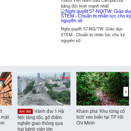
muốn Việt Nam đấu Campuchia
bằng đội hình mạnh nhất
Nghị quyết 57-NQ/TW: Giáo dục
STEM - Chuẩn bị nhân lực cho kỷ
nguyên số
t
Vành đai 1 Hà
Khám phá ‘Khu rừng cổ
Ảnh 360
g mặt
tích’ ven biển tại TP Hồ
Nội tăng tốc, gỡ điểm
âm
Chí Minh
nghẽn giao thông qua
hai bệnh viện lớn