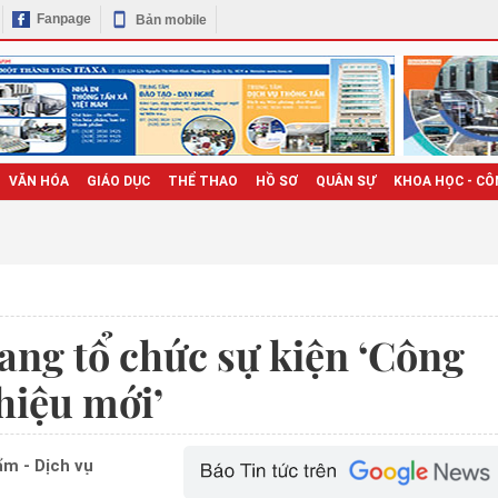
Fanpage
Bản mobile
VĂN HÓA
GIÁO DỤC
THỂ THAO
HỒ SƠ
QUÂN SỰ
KHOA HỌC - CÔ
ang tổ chức sự kiện ‘Công
hiệu mới’
m - Dịch vụ