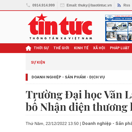
0914.914.999
Email: thuky@baotintuc.vn
Rss
THỜI SỰ
THẾ GIỚI
KINH TẾ
XÃ HỘI
PHÁP LUẬT
ghị quyết Đại hội XIV
SỰ KIỆN
DOANH NGHIỆP - SẢN PHẨM - DỊCH VỤ
Trường Đại học Văn L
bố Nhận diện thương 
Doanh nghiệp - Sản phẩ
Thứ Năm, 22/12/2022 13:50
|