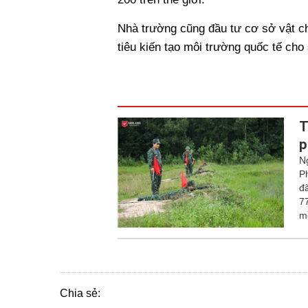
Nhà trường cũng đầu tư cơ sở vật c
tiêu kiến tạo môi trường quốc tế cho 
T
p
N
P
đ
7
m
Chia sẻ: