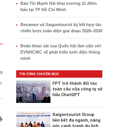
Bảo Tín Mạnh Hải khai trương 11 điểm
bán tại TP Hồ Chí Minh
Becamex và Saigontourist ký kết hợp tác
chiến lược toàn diện giai đoạn 2026–2030
Đoàn khảo sát của Quốc hội làm việc với
EVNHCMC về phát triển lưới điện thông
minh
ng
TIN CÙNG CHUYÊN MỤC
FPT trở thành đối tác
h
toàn cầu của công ty sở
hữu ChatGPT
Saigontourist Group
liên kết đa ngành, nâng
sức cạnh tranh du lịch