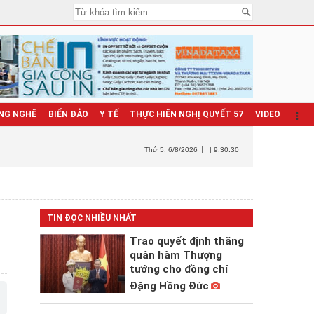
NG NGHỆ
BIỂN ĐẢO
Y TẾ
THỰC HIỆN NGHỊ QUYẾT 57
VIDEO
Thứ 5
, 6/8/2026
| 9:30:31
TIN ĐỌC NHIỀU NHẤT
Trao quyết định thăng
quân hàm Thượng
tướng cho đồng chí
Đặng Hồng Đức