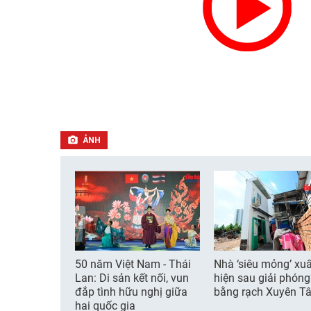
ẢNH
50 năm Việt Nam - Thái
Nhà ‘siêu mỏng’ xuấ
Lan: Di sản kết nối, vun
hiện sau giải phón
đắp tình hữu nghị giữa
bằng rạch Xuyên T
hai quốc gia