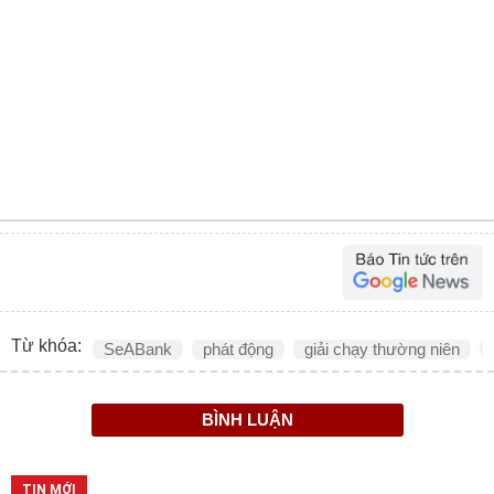
Từ khóa:
SeABank
phát động
giải chạy thường niên
BÌNH LUẬN
TIN MỚI