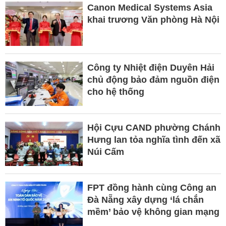
Canon Medical Systems Asia
khai trương Văn phòng Hà Nội
Công ty Nhiệt điện Duyên Hải
chủ động bảo đảm nguồn điện
cho hệ thống
Hội Cựu CAND phường Chánh
Hưng lan tỏa nghĩa tình đến xã
Núi Cấm
FPT đồng hành cùng Công an
Đà Nẵng xây dựng ‘lá chắn
mềm’ bảo vệ không gian mạng