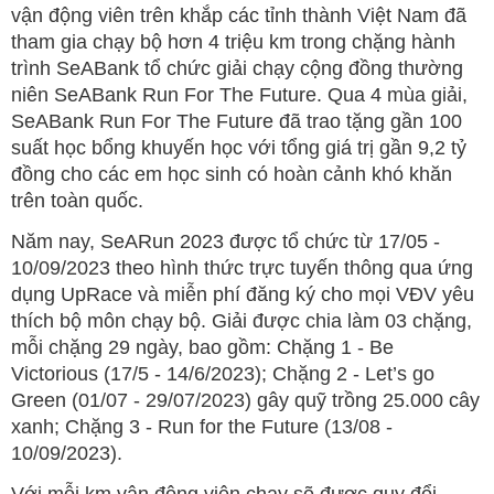
vận động viên trên khắp các tỉnh thành Việt Nam đã
tham gia chạy bộ hơn 4 triệu km trong chặng hành
trình SeABank tổ chức giải chạy cộng đồng thường
niên SeABank Run For The Future. Qua 4 mùa giải,
SeABank Run For The Future đã trao tặng gần 100
suất học bổng khuyến học với tổng giá trị gần 9,2 tỷ
đồng cho các em học sinh có hoàn cảnh khó khăn
trên toàn quốc.
Năm nay, SeARun 2023 được tổ chức từ 17/05 -
10/09/2023 theo hình thức trực tuyến thông qua ứng
dụng UpRace và miễn phí đăng ký cho mọi VĐV yêu
thích bộ môn chạy bộ. Giải được chia làm 03 chặng,
mỗi chặng 29 ngày, bao gồm: Chặng 1 - Be
Victorious (17/5 - 14/6/2023); Chặng 2 - Let’s go
Green (01/07 - 29/07/2023) gây quỹ trồng 25.000 cây
xanh; Chặng 3 - Run for the Future (13/08 -
10/09/2023).
Với mỗi km vận động viên chạy sẽ được quy đổi