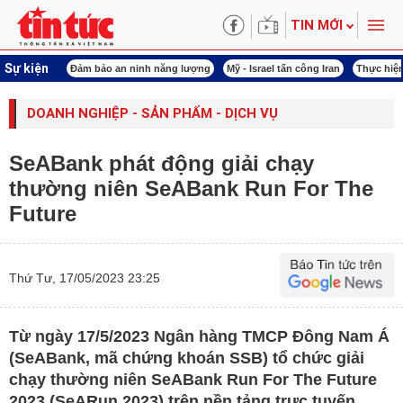
TIN MỚI
Sự kiện
ội khóa XVI
Đảm bảo an ninh năng lượng
Mỹ - Israel tấn công Iran
Thực hiện
DOANH NGHIỆP - SẢN PHẨM - DỊCH VỤ
SeABank phát động giải chạy
thường niên SeABank Run For The
Future
Thứ Tư, 17/05/2023 23:25
Từ ngày 17/5/2023 Ngân hàng TMCP Đông Nam Á
(SeABank, mã chứng khoán SSB) tổ chức giải
chạy thường niên SeABank Run For The Future
2023 (SeARun 2023) trên nền tảng trực tuyến