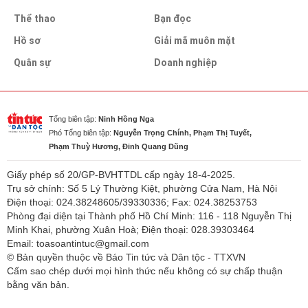
Thể thao
Bạn đọc
Hồ sơ
Giải mã muôn mặt
Quân sự
Doanh nghiệp
Tổng biên tập:
Ninh Hồng Nga
Phó Tổng biên tập:
Nguyễn Trọng Chính, Phạm Thị Tuyết,
Phạm Thuỳ Hương, Đinh Quang Dũng
Giấy phép số 20/GP-BVHTTDL cấp ngày 18-4-2025.
Trụ sở chính: Số 5 Lý Thường Kiệt, phường Cửa Nam, Hà Nội
Điện thoại: 024.38248605/39330336; Fax: 024.38253753
Phòng đại diện tại Thành phố Hồ Chí Minh: 116 - 118 Nguyễn Thị
Minh Khai, phường Xuân Hoà; Điện thoại: 028.39303464
Email: toasoantintuc@gmail.com
© Bản quyền thuộc về Báo Tin tức và Dân tộc - TTXVN
Cấm sao chép dưới mọi hình thức nếu không có sự chấp thuận
bằng văn bản.