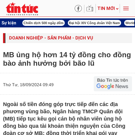
TIN MỚI
Sự kiện
í cách mạng
Chiến dịch 500 ngày đêm
Đại hội XIV Công đoàn Việt Nam
World
DOANH NGHIỆP - SẢN PHẨM - DỊCH VỤ
MB ủng hộ hơn 14 tỷ đồng cho đồng
bào ảnh hưởng bởi bão lũ
Thứ Tư, 18/09/2024 09:49
Ngoài số tiền đóng góp trực tiếp đến các địa
phương vùng bão, Ngân hàng TMCP Quân đội
(MB) tiếp tục kêu gọi cán bộ nhân viên ủng hộ
đồng bào qua tài khoản thiện nguyện của Công
đoàn cơ sở MB; đồng thời triển khai gói vay