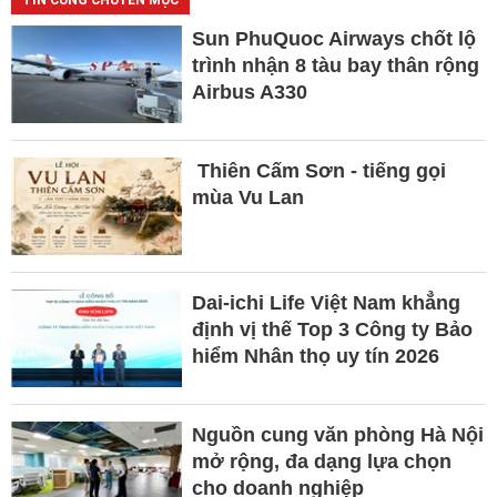
TIN CÙNG CHUYÊN MỤC
Sun PhuQuoc Airways chốt lộ
trình nhận 8 tàu bay thân rộng
Airbus A330
Thiên Cấm Sơn - tiếng gọi
mùa Vu Lan
Dai-ichi Life Việt Nam khẳng
định vị thế Top 3 Công ty Bảo
hiểm Nhân thọ uy tín 2026
Nguồn cung văn phòng Hà Nội
mở rộng, đa dạng lựa chọn
cho doanh nghiệp