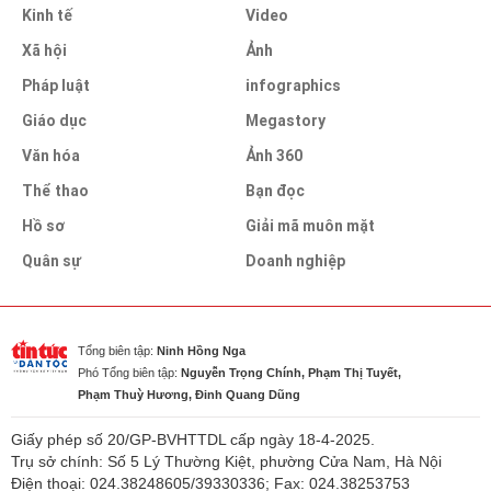
Kinh tế
Video
Xã hội
Ảnh
Pháp luật
infographics
Giáo dục
Megastory
Văn hóa
Ảnh 360
Thể thao
Bạn đọc
Hồ sơ
Giải mã muôn mặt
Quân sự
Doanh nghiệp
Tổng biên tập:
Ninh Hồng Nga
Phó Tổng biên tập:
Nguyễn Trọng Chính, Phạm Thị Tuyết,
Phạm Thuỳ Hương, Đinh Quang Dũng
Giấy phép số 20/GP-BVHTTDL cấp ngày 18-4-2025.
Trụ sở chính: Số 5 Lý Thường Kiệt, phường Cửa Nam, Hà Nội
Điện thoại: 024.38248605/39330336; Fax: 024.38253753