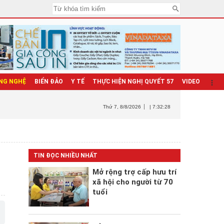
NG NGHỆ
BIỂN ĐẢO
Y TẾ
THỰC HIỆN NGHỊ QUYẾT 57
VIDEO
Thứ 7
, 8/8/2026
| 7:32:29
TIN ĐỌC NHIỀU NHẤT
Mở rộng trợ cấp hưu trí
xã hội cho người từ 70
tuổi