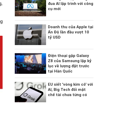
g,
đua AI lập trình với công
cụ mới
ng
Doanh thu của Apple tại
Ấn Độ lần đầu vượt 10
tỷ USD
Điện thoại gập Galaxy
Z8 của Samsung lập kỷ
lục về lượng đặt trước
tại Hàn Quốc
EU siết 'vòng kim cô' với
AI, Big Tech đối mặt
chế tài chưa từng có