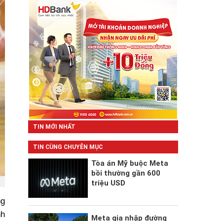
TIN MỚI NHẤT
TIN CÙNG CHUYÊN MỤC
Tòa án Mỹ buộc Meta
bồi thường gần 600
triệu USD
ng
nh
Meta gia nhập đường