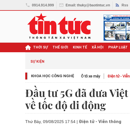
0914.914.999
Email: thuky@baotintuc.vn
Rss
THỜI SỰ
THẾ GIỚI
KINH TẾ
XÃ HỘI
PHÁP LUẬT
SỰ KIỆN
KHOA HỌC CÔNG NGHỆ
Ô tô xe máy
Điện tử - Viễ
Đầu tư 5G đã đưa Việt
về tốc độ di động
Điện tử - Viễn thông
Thứ Bảy, 09/08/2025 17:54
|