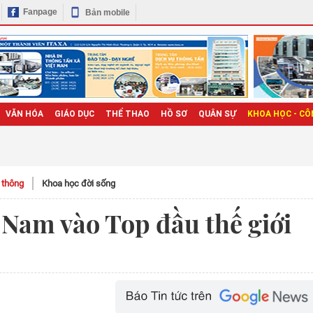
Fanpage
Bản mobile
VĂN HÓA
GIÁO DỤC
THỂ THAO
HỒ SƠ
QUÂN SỰ
KHOA HỌC - CÔ
n thông
Khoa học đời sống
 Nam vào Top đầu thế giới