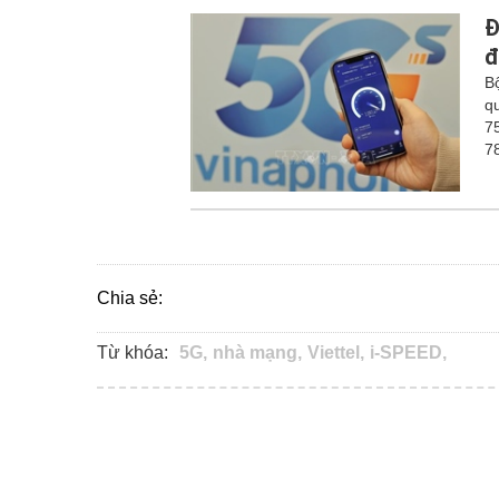
Đ
đ
B
q
7
7
Chia sẻ:
Từ khóa:
5G,
nhà mạng,
Viettel,
i-SPEED,