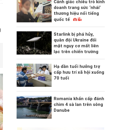
Cảnh giác chiêu trò kinh
doanh trang sức ‘nhái’
thương hiệu nổi tiếng
quốc tế
g
Starlink bị phá hủy,
quân đội Ukraine đối
mặt nguy cơ mất liên
lạc trên chiến trường
Hạ dần tuổi hưởng trợ
cấp hưu trí xã hội xuống
70 tuổi
Romania khẩn cấp đánh
chìm 4 sà lan trên sông
Danube