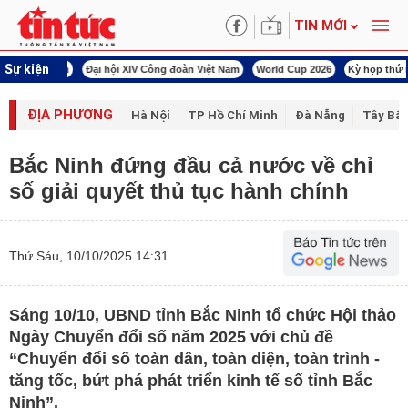
TIN MỚI
Sự kiện
00 ngày đêm
Đại hội XIV Công đoàn Việt Nam
World Cup 2026
Kỳ họp thứ nhấ
ĐỊA PHƯƠNG
Hà Nội
TP Hồ Chí Minh
Đà Nẵng
Tây Bắc
Bắc Ninh đứng đầu cả nước về chỉ
số giải quyết thủ tục hành chính
Thứ Sáu, 10/10/2025 14:31
Sáng 10/10, UBND tỉnh Bắc Ninh tổ chức Hội thảo
Ngày Chuyển đổi số năm 2025 với chủ đề
“Chuyển đổi số toàn dân, toàn diện, toàn trình -
tăng tốc, bứt phá phát triển kinh tế số tỉnh Bắc
Ninh”.