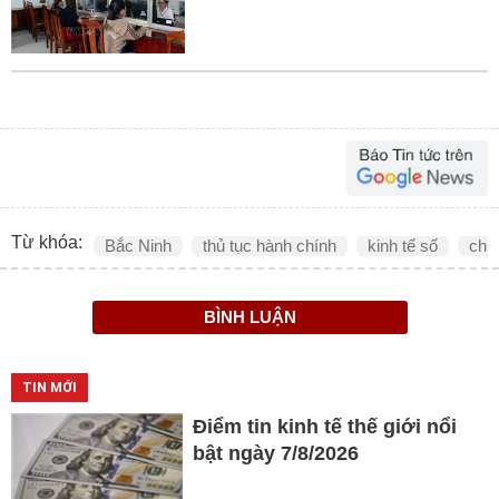
Từ khóa:
Bắc Ninh
thủ tục hành chính
kinh tế số
chu
BÌNH LUẬN
TIN MỚI
Điểm tin kinh tế thế giới nổi
bật ngày 7/8/2026