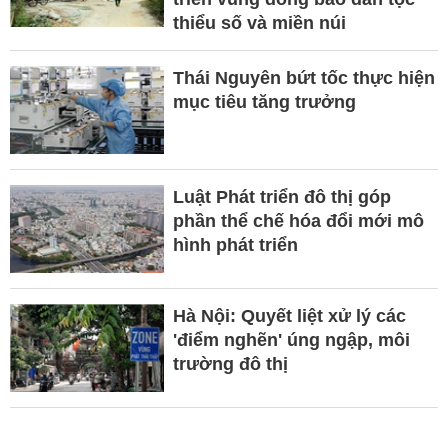
thiểu số và miền núi
Thái Nguyên bứt tốc thực hiện
mục tiêu tăng trưởng
Luật Phát triển đô thị góp
phần thể chế hóa đổi mới mô
hình phát triển
Hà Nội: Quyết liệt xử lý các
'điểm nghẽn' úng ngập, môi
trường đô thị