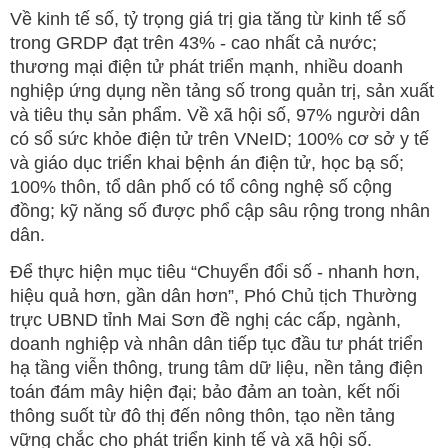
Về kinh tế số, tỷ trọng giá trị gia tăng từ kinh tế số
trong GRDP đạt trên 43% - cao nhất cả nước;
thương mại điện tử phát triển mạnh, nhiều doanh
nghiệp ứng dụng nền tảng số trong quản trị, sản xuất
và tiêu thụ sản phẩm. Về xã hội số, 97% người dân
có sổ sức khỏe điện tử trên VNeID; 100% cơ sở y tế
và giáo dục triển khai bệnh án điện tử, học bạ số;
100% thôn, tổ dân phố có tổ công nghệ số cộng
đồng; kỹ năng số được phổ cập sâu rộng trong nhân
dân.
Để thực hiện mục tiêu “Chuyển đổi số - nhanh hơn,
hiệu quả hơn, gần dân hơn”, Phó Chủ tịch Thường
trực UBND tỉnh Mai Sơn đề nghị các cấp, ngành,
doanh nghiệp và nhân dân tiếp tục đầu tư phát triển
hạ tầng viễn thông, trung tâm dữ liệu, nền tảng điện
toán đám mây hiện đại; bảo đảm an toàn, kết nối
thông suốt từ đô thị đến nông thôn, tạo nền tảng
vững chắc cho phát triển kinh tế và xã hội số.