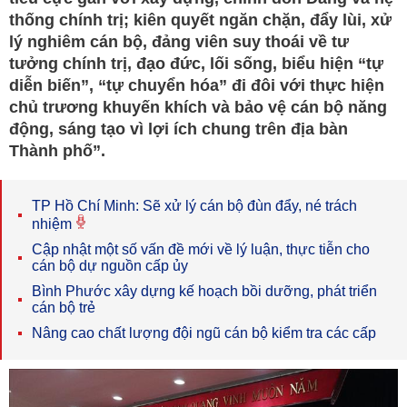
thống chính trị; kiên quyết ngăn chặn, đẩy lùi, xử
lý nghiêm cán bộ, đảng viên suy thoái về tư
tưởng chính trị, đạo đức, lối sống, biểu hiện “tự
diễn biến”, “tự chuyển hóa” đi đôi với thực hiện
chủ trương khuyến khích và bảo vệ cán bộ năng
động, sáng tạo vì lợi ích chung trên địa bàn
Thành phố”.
TP Hồ Chí Minh: Sẽ xử lý cán bộ đùn đẩy, né trách
nhiệm
Cập nhật một số vấn đề mới về lý luận, thực tiễn cho
cán bộ dự nguồn cấp ủy
Bình Phước xây dựng kế hoạch bồi dưỡng, phát triển
cán bộ trẻ
Nâng cao chất lượng đội ngũ cán bộ kiểm tra các cấp