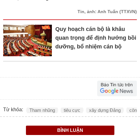
Tin, ảnh: Anh Tuấn
(TTXVN)
Quy hoạch cán bộ là khâu
quan trọng để định hướng bồi
dưỡng, bổ nhiệm cán bộ
Từ khóa:
Tham nhũng
tiêu cực
xây dựng Đảng
công
BÌNH LUẬN