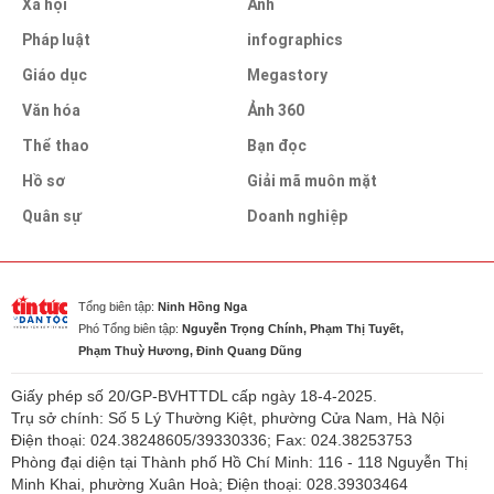
Xã hội
Ảnh
Pháp luật
infographics
Giáo dục
Megastory
Văn hóa
Ảnh 360
Thể thao
Bạn đọc
Hồ sơ
Giải mã muôn mặt
Quân sự
Doanh nghiệp
Tổng biên tập:
Ninh Hồng Nga
Phó Tổng biên tập:
Nguyễn Trọng Chính, Phạm Thị Tuyết,
Phạm Thuỳ Hương, Đinh Quang Dũng
Giấy phép số 20/GP-BVHTTDL cấp ngày 18-4-2025.
Trụ sở chính: Số 5 Lý Thường Kiệt, phường Cửa Nam, Hà Nội
Điện thoại: 024.38248605/39330336; Fax: 024.38253753
Phòng đại diện tại Thành phố Hồ Chí Minh: 116 - 118 Nguyễn Thị
Minh Khai, phường Xuân Hoà; Điện thoại: 028.39303464