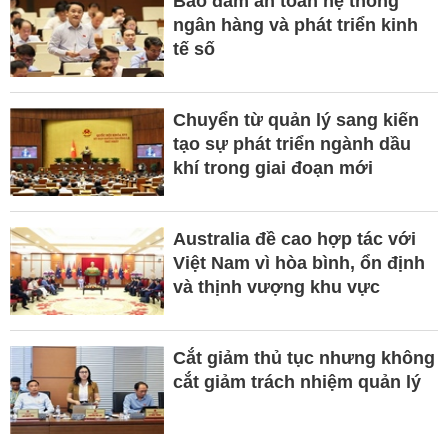
Bảo đảm an toàn hệ thống
ngân hàng và phát triển kinh
tế số
Chuyển từ quản lý sang kiến
tạo sự phát triển ngành dầu
khí trong giai đoạn mới
Australia đề cao hợp tác với
Việt Nam vì hòa bình, ổn định
và thịnh vượng khu vực
Cắt giảm thủ tục nhưng không
cắt giảm trách nhiệm quản lý