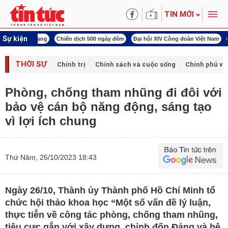
TIN MỚI
Sự kiện
í cách mạng
Chiến dịch 500 ngày đêm
Đại hội XIV Công đoàn Việt Nam
World
THỜI SỰ
Chính trị
Chính sách và cuộc sống
Chính phủ vớ
Phòng, chống tham nhũng đi đôi với
bảo vệ cán bộ năng động, sáng tạo
vì lợi ích chung
Thứ Năm, 26/10/2023 18:43
Ngày 26/10, Thành ủy Thành phố Hồ Chí Minh tổ
chức hội thảo khoa học “Một số vấn đề lý luận,
thực tiễn về công tác phòng, chống tham nhũng,
tiêu cực gắn với xây dựng, chỉnh đốn Đảng và hệ