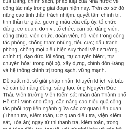
của Đảng, chính sách, pháp luật của Nhà nước về
công tác này trong giai đoạn hiện nay. Trên cơ sở đó
nâng cao tinh thần trách nhiệm, quyết tâm chính trị,
tinh thần tự giác, gương mẫu của cấp ủy, tổ chức
đảng, cơ quan, đơn vị, tổ chức, cán bộ, đảng viên,
công chức, viên chức, đoàn viên, hội viên trong công
tác phòng, chống tham nhũng, tiêu cực; đấu tranh
phòng, chống mọi biểu hiện suy thoái về tư tưởng,
chính trị, đạo đức, lối sống, “tự chuyển biến”, “tự
chuyển hóa” trong nội bộ, xây dựng, chỉnh đốn Đảng
và hệ thống chính trị trong sạch, vững mạnh.
Đề xuất một số giải pháp nhằm khuyến khích và bảo
vệ cán bộ năng động, sáng tạo, ông Nguyễn Đức
Thái, Viện trưởng Viện Kiểm sát nhân dân Thành phố
Hồ Chí Minh cho rằng, cần nâng cao hiệu quả công
tác phối hợp liên ngành giữa các cơ quan liên quan
(Thanh tra, Kiểm toán, Cơ quan điều tra, Viện Kiểm
sát, Tòa án) ngay từ thi thanh tra, kiểm toán, trong