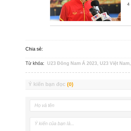
4
Chia sẻ:
Từ khóa:
U23 Đông Nam Á 2023,
U23 Việt Nam,