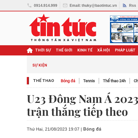
0914.914.999
Email: thuky@baotintuc.vn
Rss
THỜI SỰ
THẾ GIỚI
KINH TẾ
XÃ HỘI
PHÁP LUẬT
SỰ KIỆN
THỂ THAO
Bóng đá
Tennis
Thể thao 24h
Ch
U23 Đông Nam Á 2023:
trận thắng tiếp theo
Bóng đá
Thứ Hai, 21/08/2023 19:07
|