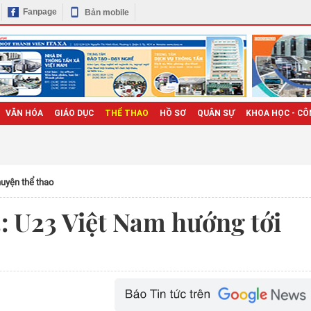
Fanpage
Bản mobile
VĂN HÓA
GIÁO DỤC
THỂ THAO
HỒ SƠ
QUÂN SỰ
KHOA HỌC - CÔ
uyện thể thao
 U23 Việt Nam hướng tới