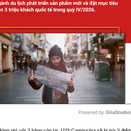
Powered by 
GliaStudio
Mute
đứng nhì với 2 bảng còn lại, U23 Campuchia sẽ bị trừ 3 điể