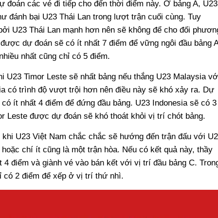
ự đoán các vé đi tiếp cho đến thời điểm này. Ở bảng A, U23
ư đánh bại U23 Thái Lan trong lượt trận cuối cùng. Tuy
, bởi U23 Thái Lan mạnh hơn nên sẽ không để cho đối phươn
 được dự đoán sẽ có ít nhất 7 điểm để vững ngôi đầu bảng A
hiều nhất cũng chỉ có 5 điểm.
hi U23 Timor Leste sẽ nhất bảng nếu thắng U23 Malaysia vớ
a có trình độ vượt trội hơn nên điều này sẽ khó xảy ra. Dự
có ít nhất 4 điểm để đứng đầu bảng. U23 Indonesia sẽ có 3
r Leste được dự đoán sẽ khó thoát khỏi vị trí chót bảng.
 khi U23 Việt Nam chắc chắc sẽ hướng đến trận đấu với U
, hoặc chí ít cũng là một trận hòa. Nếu có kết quả này, thầy
 4 điểm và giành vé vào bán kết với vị trí đầu bảng C. Tron
 có 2 điểm để xếp ở vị trí thứ nhì.