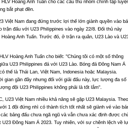
g, HLV Hoàng Anh Tuấn cho các cầu thủ nhóm chính tập luyệ
ng bắt phạt đền.
23 Việt Nam đang đứng trước lợi thế lớn giành quyền vào b
o trận đấu với U23 Philippines vào ngày 22/8. Đối thủ này
 Hoàng Anh Tuấn. Trước đó, ở trận ra quân, U23 Lào và U2
 HLV Hoàng Anh Tuấn cho biết: "Chúng tôi có một số thông
 giữa U23 Philippines đá với U23 Lào. Bóng đá Đông Nam Á
có thể là Thái Lan, Việt Nam, Indonesia hoặc Malaysia.
ời gian gần đây nhưng đối với giải đấu này, lực lượng đa số
lượng đội U23 Philippines không phải là tốt lắm".
g C, U23 Việt Nam nhiều khả năng sẽ gặp U23 Malaysia. The
với 1 đội đứng nhì có thành tích tốt nhất sẽ giành vé vào bá
a các bảng đấu chưa ngã ngũ và vẫn chưa xác định được ch
t U23 Đông Nam Á 2023. Tuy nhiên, với sự chênh lệch về l