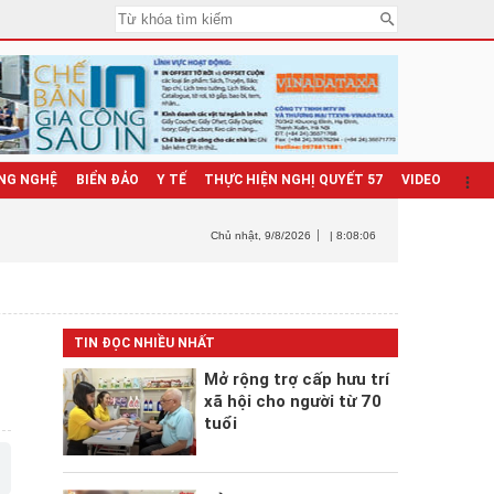
NG NGHỆ
BIỂN ĐẢO
Y TẾ
THỰC HIỆN NGHỊ QUYẾT 57
VIDEO
Chủ nhật
, 9/8/2026
| 8:08:08
TIN ĐỌC NHIỀU NHẤT
Mở rộng trợ cấp hưu trí
xã hội cho người từ 70
tuổi