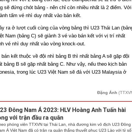
g sẽ đứng chót bảng - nên chỉ còn nhiều nhất là 2 điểm. Với
ành tấm vé nhì duy nhất vào bán kết.
ảy ra ở lượt cuối cùng của vòng bảng thì U23 Thái Lan (bản
t Nam (bảng C) sẽ giành 3 vé vào bán kết với vị trí nhất
nh vé nhì duy nhất vào vòng knock-out.
án kết thuộc về đội nhì bảng B thì nhất bảng A sẽ gặp đội
hất bảng B sẽ gặp nhất bảng C. Như vậy, nếu theo kịch bản
donesia, trong lúc U23 Việt Nam sẽ đá với U23 Malaysia ở
Đặng Ánh
(TTXV
23 Đông Nam Á 2023: HLV Hoàng Anh Tuấn hài
òng với trận đầu ra quân
heo phóng viên TTXVN tại Thái Lan, nhà đương kim vô địch U23 Đông
am Á Việt Nam đã có trận ra quân thắng thuyết phục U23 Lào với tỷ số