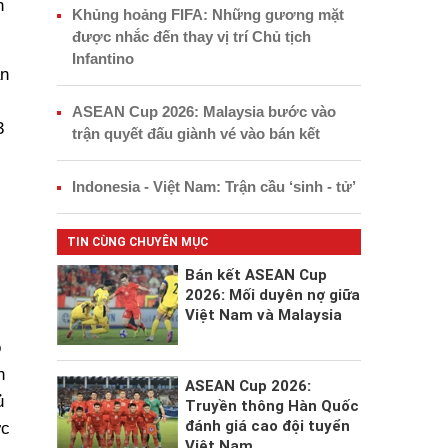
n
Khủng hoảng FIFA: Những gương mặt
được nhắc đến thay vị trí Chủ tịch
Infantino
án
ASEAN Cup 2026: Malaysia bước vào
3
trận quyết đấu giành vé vào bán kết
Indonesia - Việt Nam: Trận cầu ‘sinh - tử’
TIN CÙNG CHUYÊN MỤC
Bán kết ASEAN Cup
2026: Mối duyên nợ giữa
Việt Nam và Malaysia
o
n
ASEAN Cup 2026:
ủ
Truyền thông Hàn Quốc
đánh giá cao đội tuyển
ực
Việt Nam