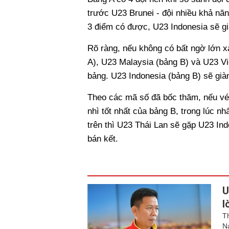
trước U23 Brunei - đội nhiều khả năn
3 điểm có được, U23 Indonesia sẽ gi
Rõ ràng, nếu không có bất ngờ lớn x
A), U23 Malaysia (bảng B) và U23 Việ
bảng. U23 Indonesia (bảng B) sẽ già
Theo các mã số đã bốc thăm, nếu vé b
nhì tốt nhất của bảng B, trong lúc n
trên thì U23 Thái Lan sẽ gặp U23 In
bán kết.
U
l
T
N