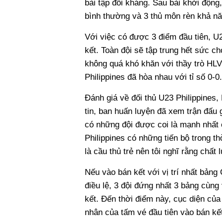
bài tập đối kháng. Sau bài khởi độn
bình thường và 3 thủ môn rèn khả nă
Với việc có được 3 điểm đầu tiên, U
kết. Toàn đội sẽ tập trung hết sức ch
không quá khó khăn với thầy trò HLV
Philippines đã hòa nhau với tỉ số 0-0.
Đánh giá về đối thủ U23 Philippines,
tin, ban huấn luyện đã xem trận đấu
có những đội được coi là mạnh nhất 
Philippines có những tiến bộ trong th
là cầu thủ trẻ nên tôi nghĩ rằng chất 
Nếu vào bán kết với vị trí nhất bản
điều lệ, 3 đội đứng nhất 3 bảng cùng 
kết. Đến thời điểm này, cục diện củ
nhân của tấm vé đầu tiên vào bán kế