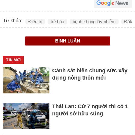
Từ khóa:
Điều trị
trẻ hóa
bệnh không lây nhiễm
Đắk 
BÌNH LUẬN
TIN MỚI
Cảnh sát biển chung sức xây
dựng nông thôn mới
Thái Lan: Cứ 7 người thì có 1
người sở hữu súng