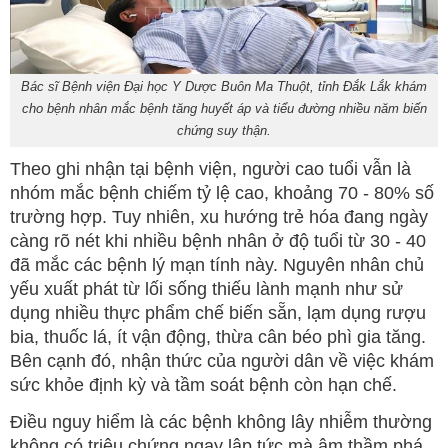
Bác sĩ Bệnh viện Đại học Y Dược Buôn Ma Thuột, tỉnh Đắk Lắk khám
cho bệnh nhân mắc bệnh tăng huyết áp và tiểu đường nhiều năm biến
chứng suy thận.
Theo ghi nhận tại bệnh viện, người cao tuổi vẫn là
nhóm mắc bệnh chiếm tỷ lệ cao, khoảng 70 - 80% số
trường hợp. Tuy nhiên, xu hướng trẻ hóa đang ngày
càng rõ nét khi nhiều bệnh nhân ở độ tuổi từ 30 - 40
đã mắc các bệnh lý mạn tính này. Nguyên nhân chủ
yếu xuất phát từ lối sống thiếu lành mạnh như sử
dụng nhiều thực phẩm chế biến sẵn, lạm dụng rượu
bia, thuốc lá, ít vận động, thừa cân béo phì gia tăng.
Bên cạnh đó, nhận thức của người dân về việc khám
sức khỏe định kỳ và tầm soát bệnh còn hạn chế.
Điều nguy hiểm là các bệnh không lây nhiễm thường
không có triệu chứng ngay lập tức mà âm thầm phá