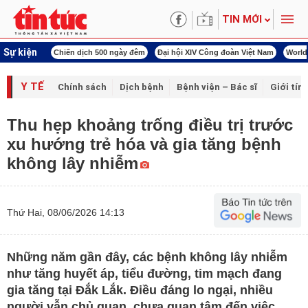
TIN MỚI
Sự kiện
00 ngày đêm
Đại hội XIV Công đoàn Việt Nam
World Cup 2026
Kỳ họp thứ nhấ
Y TẾ
Chính sách
Dịch bệnh
Bệnh viện – Bác sĩ
Giới tín
Thu hẹp khoảng trống điều trị trước
xu hướng trẻ hóa và gia tăng bệnh
không lây nhiễm
Thứ Hai, 08/06/2026 14:13
Những năm gần đây, các bệnh không lây nhiễm
như tăng huyết áp, tiểu đường, tim mạch đang
gia tăng tại Đắk Lắk. Điều đáng lo ngại, nhiều
người vẫn chủ quan, chưa quan tâm đến việc