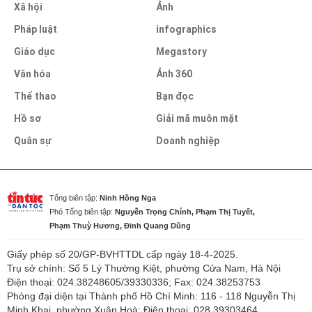
Xã hội
Ảnh
Pháp luật
infographics
Giáo dục
Megastory
Văn hóa
Ảnh 360
Thể thao
Bạn đọc
Hồ sơ
Giải mã muôn mặt
Quân sự
Doanh nghiệp
Tổng biên tập:
Ninh Hồng Nga
Phó Tổng biên tập:
Nguyễn Trọng Chính, Phạm Thị Tuyết,
Phạm Thuỳ Hương, Đinh Quang Dũng
Giấy phép số 20/GP-BVHTTDL cấp ngày 18-4-2025.
Trụ sở chính: Số 5 Lý Thường Kiệt, phường Cửa Nam, Hà Nội
Điện thoại: 024.38248605/39330336; Fax: 024.38253753
Phòng đại diện tại Thành phố Hồ Chí Minh: 116 - 118 Nguyễn Thị
Minh Khai, phường Xuân Hoà; Điện thoại: 028.39303464