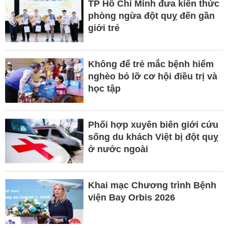
TP Hồ Chí Minh đưa kiến thức
phòng ngừa đột quỵ đến gần
giới trẻ
Không để trẻ mắc bệnh hiểm
nghèo bỏ lỡ cơ hội điều trị và
học tập
Phối hợp xuyên biên giới cứu
sống du khách Việt bị đột quỵ
ở nước ngoài
Khai mạc Chương trình Bệnh
viện Bay Orbis 2026