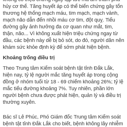
hủy cơ thể. Tăng huyết áp có thể biến chứng gây tổn
thương hệ thống mạch máu, tim mạch, mạch vành,
mạch não dẫn đến nhồi máu cơ tim, đột quỵ. Tiểu
đường gây ảnh hưởng đa cơ quan như mắt, tim,
thận, não... Vì không xuất hiện triệu chứng ngay từ
đầu, các bệnh này dễ bị bỏ sót, do đó, người dân nên
khám sức khỏe định kỳ để sớm phát hiện bệnh.
Khoảng trống điều trị
Theo Trung tâm Kiểm soát bệnh tật tỉnh Đắk Lắk,
hiện nay, tỷ lệ người mắc tăng huyết áp trong cộng
đồng ở nhóm tuổi từ 18 - 69 chiếm khoảng 26%; tỷ lệ
mắc tiểu đường khoảng 7%. Tuy nhiên, phần lớn
người bệnh chưa được phát hiện, quản lý và điều trị
thường xuyên.
Bác sĩ Lê Phúc, Phó Giám đốc Trung tâm Kiểm soát
bệnh tật tỉnh Đắk Lắk cho biết, bệnh không lây nhiễm