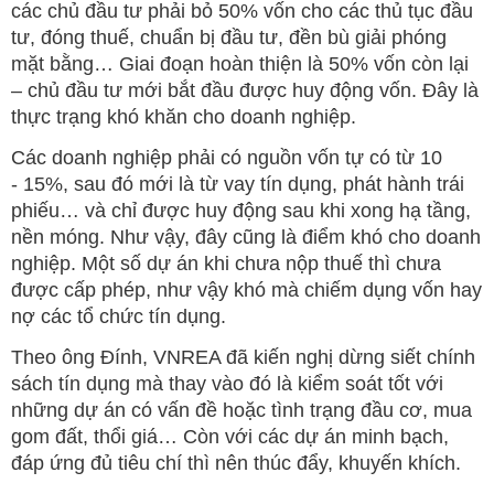
các chủ đầu tư phải bỏ 50% vốn cho các thủ tục đầu
tư, đóng thuế, chuẩn bị đầu tư, đền bù giải phóng
mặt bằng… Giai đoạn hoàn thiện là 50% vốn còn lại
– chủ đầu tư mới bắt đầu được huy động vốn. Đây là
thực trạng khó khăn cho doanh nghiệp.
Các doanh nghiệp phải có nguồn vốn tự có từ 10
- 15%, sau đó mới là từ vay tín dụng, phát hành trái
phiếu… và chỉ được huy động sau khi xong hạ tầng,
nền móng. Như vậy, đây cũng là điểm khó cho doanh
nghiệp. Một số dự án khi chưa nộp thuế thì chưa
được cấp phép, như vậy khó mà chiếm dụng vốn hay
nợ các tổ chức tín dụng.
Theo ông Đính, VNREA đã kiến nghị dừng siết chính
sách tín dụng mà thay vào đó là kiểm soát tốt với
những dự án có vấn đề hoặc tình trạng đầu cơ, mua
gom đất, thổi giá… Còn với các dự án minh bạch,
đáp ứng đủ tiêu chí thì nên thúc đẩy, khuyến khích.