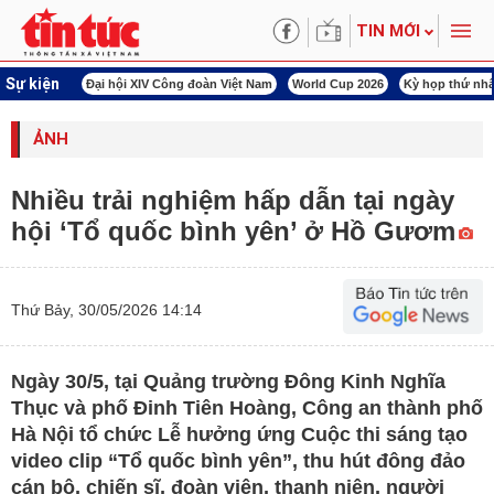
TIN MỚI
Sự kiện
00 ngày đêm
Đại hội XIV Công đoàn Việt Nam
World Cup 2026
Kỳ họp thứ nhấ
ẢNH
Nhiều trải nghiệm hấp dẫn tại ngày
hội ‘Tổ quốc bình yên’ ở Hồ Gươm
Thứ Bảy, 30/05/2026 14:14
Ngày 30/5, tại Quảng trường Đông Kinh Nghĩa
Thục và phố Đinh Tiên Hoàng, Công an thành phố
Hà Nội tổ chức Lễ hưởng ứng Cuộc thi sáng tạo
video clip “Tổ quốc bình yên”, thu hút đông đảo
cán bộ, chiến sĩ, đoàn viên, thanh niên, người