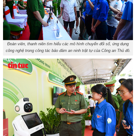
Đoàn viên, thanh niên tìm hiểu các mô hình chuyển đổi số, ứng dụng
công nghệ trong công tác bảo đảm an ninh trật tự của Công an Thủ đô.