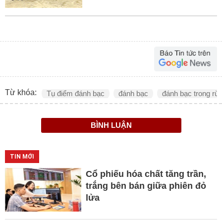
Từ khóa:
Tụ điểm đánh bạc
đánh bạc
đánh bạc trong rừ
BÌNH LUẬN
TIN MỚI
Cổ phiếu hóa chất tăng trần,
trắng bên bán giữa phiên đỏ
lửa