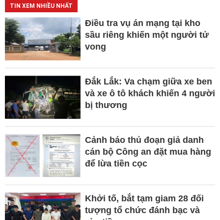
TIN XEM NHIỀU NHẤT
Điều tra vụ án mạng tại kho
sầu riêng khiến một người tử
vong
Đắk Lắk: Va chạm giữa xe ben
và xe ô tô khách khiến 4 người
bị thương
Cảnh báo thủ đoạn giả danh
cán bộ Công an đặt mua hàng
để lừa tiền cọc
Khởi tố, bắt tạm giam 28 đối
tượng tổ chức đánh bạc và