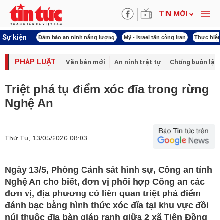
TIN MỚI
Sự kiện
Đảm bảo an ninh năng lượng
Mỹ - Israel tấn công Iran
Thực hiện Nghị quyế
PHÁP LUẬT
Văn bản mới
An ninh trật tự
Chống buôn lậu 
Triệt phá tụ điểm xóc đĩa trong rừng
Nghệ An
Thứ Tư, 13/05/2026 08:03
Ngày 13/5, Phòng Cảnh sát hình sự, Công an tỉnh
Nghệ An cho biết, đơn vị phối hợp Công an các
đơn vị, địa phương có liên quan triệt phá điểm
đánh bạc bằng hình thức xóc đĩa tại khu vực đồi
núi thuộc địa bàn giáp ranh giữa 2 xã Tiên Đồng