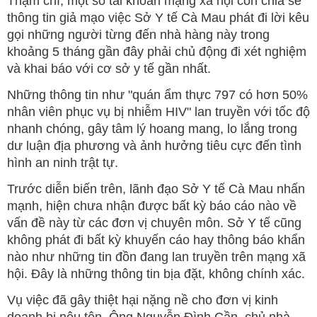
Thậm chí, một số tài khoản mạng xã hội còn chia sẻ
thông tin giả mạo việc Sở Y tế Cà Mau phát đi lời kêu
gọi những người từng đến nhà hàng này trong
khoảng 5 tháng gần đây phải chủ động đi xét nghiệm
và khai báo với cơ sở y tế gần nhất.
Những thông tin như "quán ẩm thực 797 có hơn 50%
nhân viên phục vụ bị nhiễm HIV" lan truyền với tốc độ
nhanh chóng, gây tâm lý hoang mang, lo lắng trong
dư luận địa phương và ảnh hưởng tiêu cực đến tình
hình an ninh trật tự.
Trước diễn biến trên, lãnh đạo Sở Y tế Cà Mau nhấn
mạnh, hiện chưa nhận được bất kỳ báo cáo nào về
vấn đề này từ các đơn vị chuyên môn. Sở Y tế cũng
không phát đi bất kỳ khuyến cáo hay thông báo khẩn
nào như những tin đồn đang lan truyền trên mạng xã
hội. Đây là những thông tin bịa đặt, không chính xác.
Vụ việc đã gây thiệt hại nặng nề cho đơn vị kinh