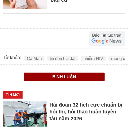
bầu cử
Từ khóa:
Cà Mau
tin đồn bịa đặt
nhiễm HIV
mạng xã 
BÌNH LUẬN
TIN MỚI
Hải đoàn 32 tích cực chuẩn bị
hội thi, hội thao huấn luyện
tàu năm 2026