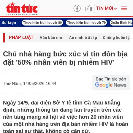
TIN MỚI
Sự kiện
ấn công Iran
Thực hiện Nghị quyết 80
Thực hiện Nghị quyết 79
Xuân Bính Ng
PHÁP LUẬT
Văn bản mới
An ninh trật tự
Chống buôn lậu 
Chủ nhà hàng bức xúc vì tin đồn bịa
đặt '50% nhân viên bị nhiễm HIV'
Thứ Năm, 14/05/2026 16:44
Ngày 14/5, đại diện Sở Y tế tỉnh Cà Mau khẳng
định, những thông tin đang lan truyền trên các
nền tảng mạng xã hội về việc hơn 20 nhân viên
của một nhà hàng trên địa bàn nhiễm HIV là hoàn
toàn sai sự thật, không có căn cứ.